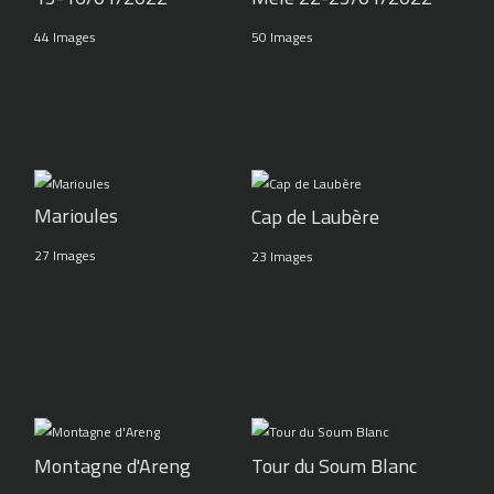
44 Images
50 Images
Marioules
Cap de Laubère
27 Images
23 Images
Montagne d'Areng
Tour du Soum Blanc