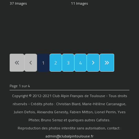
37 Images
11 Images
1
2
3
4
Page 1 sur 4
Copyright © 2012-2021 Club Alpin Français de Toulouse - Tous droits
réservés - Crédits photo : Christian Biard, Marie-Hélène Carcanague,
Julien Defois, Alexandra Genesty, Fabien Mitton, Lionel Perrin, Yves
Pfister, Bruno Serraz et quelques autres Cafistes.
Reproduction des photos interdite sans autorisation, contact :
admin@clubalpintoulouse.fr