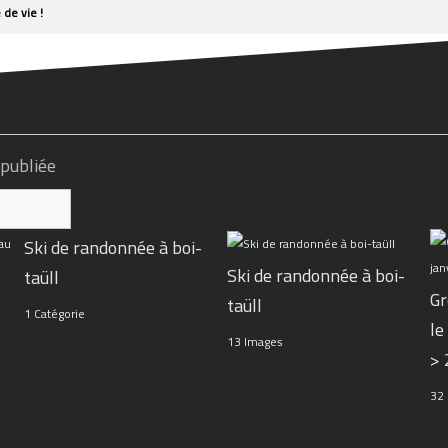
 de vie !
 publiée
Ski de randonnée à boi-
Ski de randonnée à boi-
taüll
Gr
taüll
1 Catégorie
le
13 Images
>
32