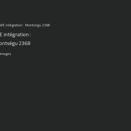
 intégration :
ontségu 2368
 Images