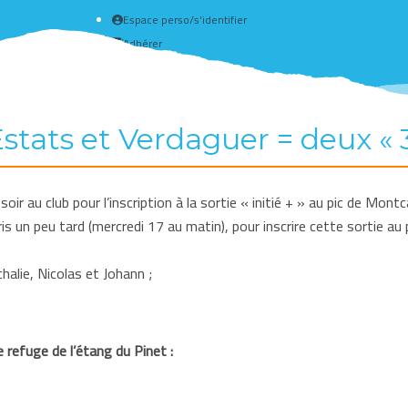
Espace perso/s'identifier
Adhérer
Créer un compte
Estats et Verdaguer = deux «
soir au club pour l’inscription à la sortie « initié + » au pic de Montc
 pris un peu tard (mercredi 17 au matin), pour inscrire cette sortie
thalie, Nicolas et Johann ;
 refuge de l’étang du Pinet :