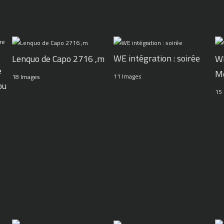
WE intégration : soirée
Lenquo de Capo 2716 ,m
WE
e
M
11 Images
18 Images
ou
15