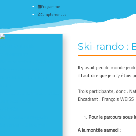
Programme
Compte-rendus
Ski-rando : 
Actualité du club
# Programme
Nous connaître - Adhérer
Il y avait peu de monde jeudi 
Séances d'escalade
il faut dire que je m’y étais
Newsletter - Facebook -
Insta
Trois participants, donc : Na
Photos des dernières sorties
Encadrant : François WEISS
Comptes-rendus
Activités
Réductions en magasin
Pour le parcours sous le
Se former - S'informer
A la montée samedi :
Refuges