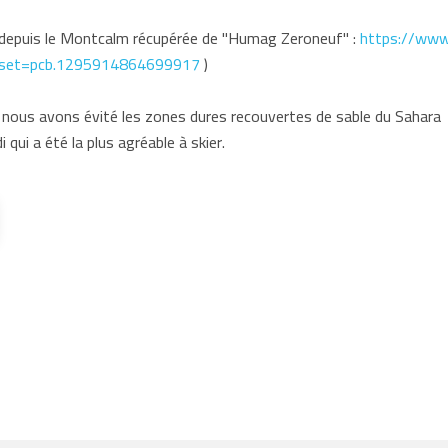
 depuis le Montcalm récupérée de "Humag Zeroneuf" :
https://www
set=pcb.1295914864699917
)
, nous avons évité les zones dures recouvertes de sable du Sahara
 qui a été la plus agréable à skier.