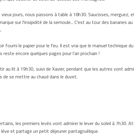
 vieux jours, nous passons à table à 18h30. Saucisses, merguez, e
arque sur l'insipidité de la semoule... C'est au tour des bananes au 
s.
 fourni le papier pour le feu. Il est vrai que le manuel technique du 
ous reste encore quelques pages pour l’an prochain !
tir au lit à 19h30, suivi de Xavier, pendant que les autres vont admir
mps de se mettre au chaud dans le duvet.
rtains, les premiers levés vont admirer le lever du soleil à 7h30. At
 lève et partage un petit déjeuner pantagruélique.