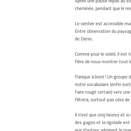
Après une pause repas au sole
cheminée, pendant que le res
Le sentier est accessible ma
Entre observation du paysage
de Denis.
Comme pour le soleil, il est
fière de nous montrer tout 
Panique à bord ! Un groupe d
notre vocabulaire (enfin sur
faire rougir certain) vers un
filtrera, surtout pas celui de 
Il n'est que cinq heures et s
des gages et la rigolade est
que d'autres admirent le ma