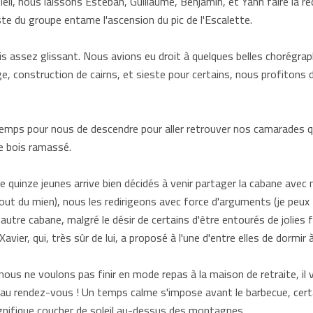
il, nous laissons Esteban, Guillaume, Benjamin, et Yann faire la réc
te du groupe entame l'ascension du pic de l'Escalette.
is assez glissant. Nous avions eu droit à quelques belles chorégra
, construction de cairns, et sieste pour certains, nous profitons 
 temps pour nous de descendre pour aller retrouver nos camarades q
le bois ramassé.
e quinze jeunes arrive bien décidés à venir partager la cabane avec
tout du mien), nous les redirigeons avec force d'arguments (je peux
e autre cabane, malgré le désir de certains d'être entourés de jolies
Xavier, qui, très sûr de lui, a proposé à l'une d'entre elles de dormir à
i nous ne voulons pas finir en mode repas à la maison de retraite, il
 au rendez-vous ! Un temps calme s'impose avant le barbecue, certai
gnifique coucher de soleil au-dessus des montagnes.