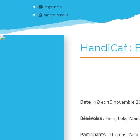
Programme
Compte-rendus
HandiCaf : E
Actualité du club
# Programme
Nous connaître - Adhérer
Séances d'escalade
Newsletter - Facebook -
Insta
Photos des dernières sorties
Date
: 18 et 15 novembre 
Comptes-rendus
Activités
Bénévoles
: Yann, Lola, Mari
Réductions en magasin
Se former - S'informer
Participants
: Thomas, Nico 
Refuges