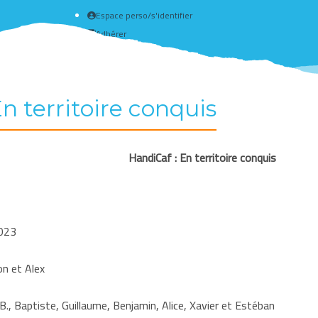
Espace perso/s'identifier
Adhérer
Créer un compte
n territoire conquis
HandiCaf : En territoire conquis
2023
on et Alex
B., Baptiste, Guillaume, Benjamin, Alice, Xavier et Estéban