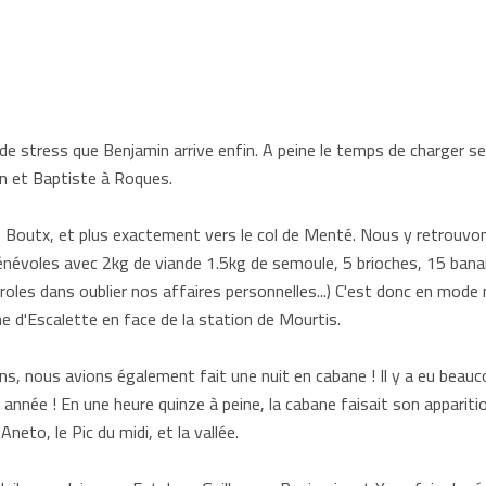
 de stress que Benjamin arrive enfin. A peine le temps de charger s
nn et Baptiste à Roques.
s Boutx, et plus exactement vers le col de Menté. Nous y retrouvo
névoles avec 2kg de viande 1.5kg de semoule, 5 brioches, 15 banan
seroles dans oublier nos affaires personnelles...) C'est donc en mod
e d'Escalette en face de la station de Mourtis.
ns, nous avions également fait une nuit en cabane ! Il y a eu beauc
 année ! En une heure quinze à peine, la cabane faisait son apparit
Aneto, le Pic du midi, et la vallée.