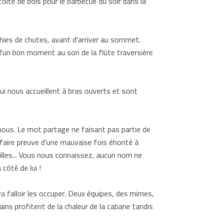
olte de bois pour le barbecue du soir dans la
phies de chutes, avant d'arriver au sommet.
d'un bon moment au son de la flûte traversière
ui nous accueillent à bras ouverts et sont
 nous. Le mot partage ne faisant pas partie de
 faire preuve d’une mauvaise fois éhonté à
 filles... Vous nous connaissez, aucun nom ne
 côté de lui !
 va falloir les occuper. Deux équipes, des mimes,
ns profitent de la chaleur de la cabane tandis