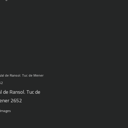
l de Ransol. Tuc de
ener 2652
 Images