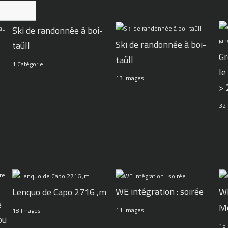
Ski de randonnée à boi-
Ski de randonnée à boi-
taüll
Gr
taüll
1 Catégorie
le
13 Images
>
32
WE intégration : soirée
Lenquo de Capo 2716 ,m
WE
e
M
11 Images
18 Images
ou
15