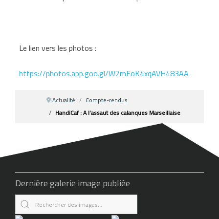
Le lien vers les photos :
https://photos.app.goo.gl/W2mEoK4xqAVH483AA
Actualité
Compte-rendus
HandiCaf : A l’assaut des calanques Marseillaise
Dernière galerie image publiée