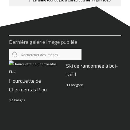
Le grand tour du pic d’Ossau du 9 au 11 juin 2023
Dernière galerie image publiée
Ski de randonnée à boi-
taüll
Hourquette de
1 Catégorie
Chermentas Piau
12 Images