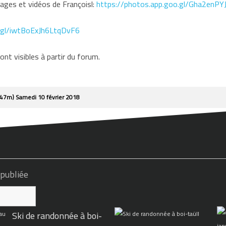
images et vidéos de Françoisl:
https://photos.app.goo.gl/Gha2enPY
o.gl/iwtBoExJh6LtqDvF6
nt visibles à partir du forum.
2147m) Samedi 10 février 2018
 publiée
Ski de randonnée à boi-