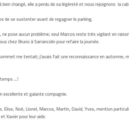
à bien changé, elle a perdu de sa légèreté et nous rejoignons la ca
ps de se sustenter avant de regagner le parking.
e, ne pose aucun problème; seul Marcos reste très vigilant en raison
s chez Bruno à Sarrancolin pour refaire la journée.
sommet me tentait; j'avais fait une reconnaissance en automne, ma
emps ....!
en excellente et galante compagnie.
e, Elise, Noé, Lionel, Marcos, Martin, David, Yves, mention particuli
et Xavier pour leur aide.