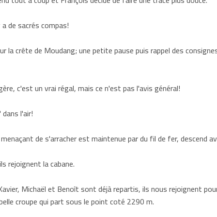
u tout à coup et François décide de faire une trace plus douce.
 y a de sacrés compas!
r la crête de Moudang; une petite pause puis rappel des consigne
ère, c'est un vrai régal, mais ce n'est pas l'avis général!
 dans l'air!
 menaçant de s'arracher est maintenue par du fil de fer, descend av
ls rejoignent la cabane.
avier, Michaël et Benoît sont déjà repartis, ils nous rejoignent po
elle croupe qui part sous le point coté 2290 m.