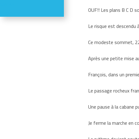
Météo
OUF!! Les plans B C D so
Webcams
Le risque est descendu à
Ce modeste sommet, 2290
Après une petite mise au
François, dans un premie
Le passage rocheux franc
Une pause à la cabane pu
Je ferme la marche en co