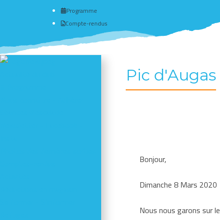
Programme
Compte-rendus
Pic d'Augas
Actualité du club
# Programme
Nous connaître - Adhérer
Séances d'escalade
Newsletter - Facebook -
Insta
Photos des dernières sorties
Bonjour,
Comptes-rendus
Activités
Dimanche 8 Mars 2020
Réductions en magasin
Se former - S'informer
Nous nous garons sur le 
Refuges