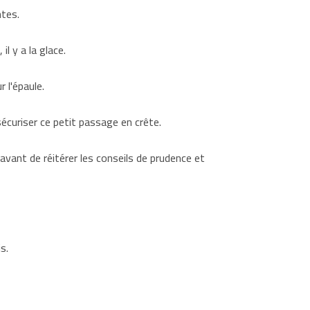
ntes.
l y a la glace.
 l'épaule.
écuriser ce petit passage en crête.
vant de réitérer les conseils de prudence et
s.