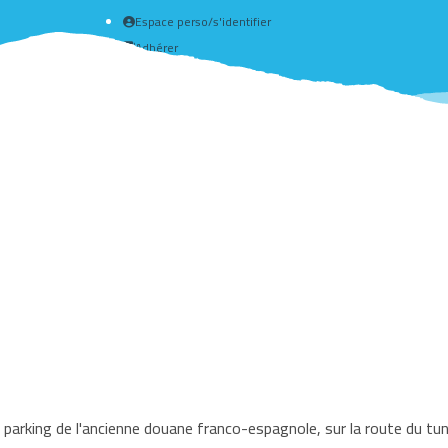
Espace perso/s'identifier
Adhérer
Créer un compte
parking de l'ancienne douane franco-espagnole, sur la route du tunn