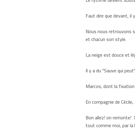
Le rythme devient souten
Faut dire que devant, il
Nous nous retrouvons su
et chacun son style.
La neige est douce et lég
Il y a du "Sauve qui peut"
Marcos, dont la fixation
En compagnie de Cécile, i
Bon allez! on remonte! X
tout comme moi, par la b