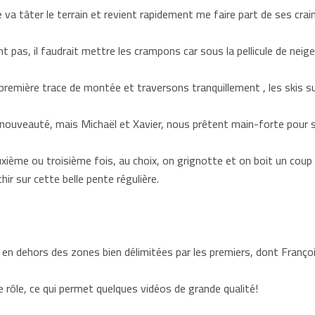
ce va tâter le terrain et revient rapidement me faire part de ses crai
 pas, il faudrait mettre les crampons car sous la pellicule de neige, i
remière trace de montée et traversons tranquillement , les skis sur
 nouveauté, mais Michaël et Xavier, nous prêtent main-forte pour s
ième ou troisième fois, au choix, on grignotte et on boit un coup a
hir sur cette belle pente régulière.
en dehors des zones bien délimitées par les premiers, dont Françoi
e rôle, ce qui permet quelques vidéos de grande qualité!