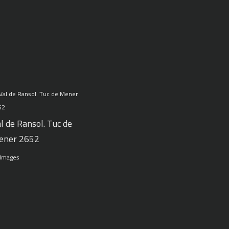
l de Ransol. Tuc de
ener 2652
 Images