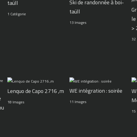
Ski de randonnée à boi-
taüll
Gr
taüll
1 Catégorie
le
13 Images
>
32
WE intégration : soirée
Lenquo de Capo 2716 ,m
WE
e
M
11 Images
18 Images
ou
15