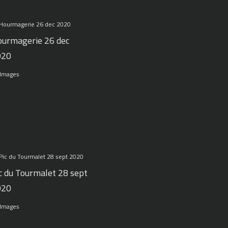
urmagerie 26 dec
020
 Images
c du Tourmalet 28 sept
020
 Images