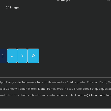
21 Images
3
4
in Français de Toulouse - Tous droits réservés - Crédits photo : Christian Biard, 
ndra Genesty, Fabien Mitton, Lionel Perrin, Yves Pfister, Bruno Serraz et quelques au
roduction des photos interdite sans autorisation, contact :
admin@clubalpintoulous