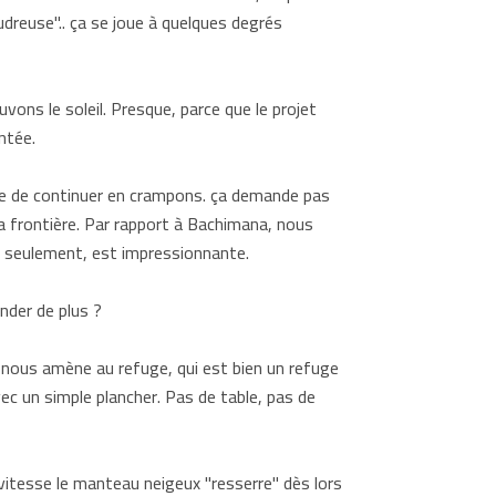
poudreuse".. ça se joue à quelques degrés
vons le soleil. Presque, parce que le projet
entée.
cide de continuer en crampons. ça demande pas
 frontière. Par rapport à Bachimana, nous
e seulement, est impressionnante.
nder de plus ?
nous amène au refuge, qui est bien un refuge
vec un simple plancher. Pas de table, pas de
vitesse le manteau neigeux "resserre" dès lors