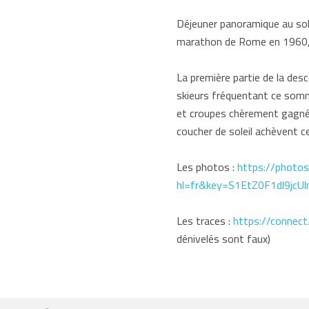
Déjeuner panoramique au sole
marathon de Rome en 1960, et
La première partie de la des
skieurs fréquentant ce som
et croupes chèrement gagnés 
coucher de soleil achèvent ce
Les photos :
https://phot
hl=fr&key=S1EtZ0F1dl9jc
Les traces :
https://connec
dénivelés sont faux)