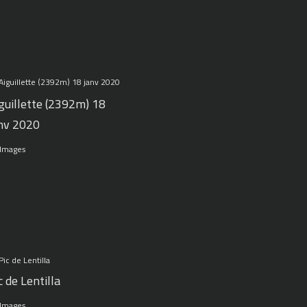
guillette (2392m) 18
nv 2020
 Images
c de Lentilla
 Images