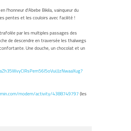
en l'honneur d'Abebe Bikila, vainqueur du
 pentes et les couloirs avec facilité !
trafolée par les multiples passages des
he de descendre en traversée les thalwegs
éconfortante. Une douche, un chocolat et un
5aZh35WvyCIRsPem56I5oVuiJJzNwaaXug?
armin.com/modern/activity/4388749797
(les