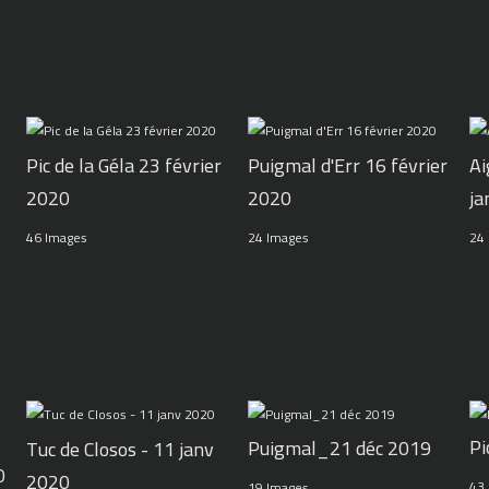
Pic de la Géla 23 février
Puigmal d'Err 16 février
Ai
2020
2020
ja
46 Images
24 Images
24
Pi
Puigmal_21 déc 2019
Tuc de Closos - 11 janv
0
2020
43
19 Images