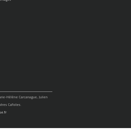
Marie-Hélène Carcanague, Julien
tres Cafistes.
e.fr