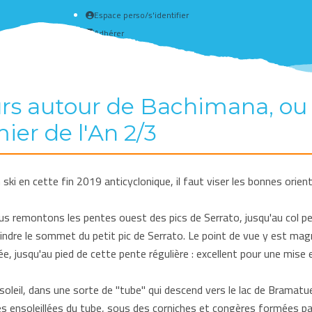
Espace perso/s'identifier
Adhérer
Créer un compte
urs autour de Bachimana, o
ier de l'An 2/3
 ski en cette fin 2019 anticyclonique, il faut viser les bonnes orien
 remontons les pentes ouest des pics de Serrato, jusqu'au col perc
teindre le sommet du petit pic de Serrato. Le point de vue y est ma
lée, jusqu'au pied de cette pente régulière : excellent pour une mise 
soleil, dans une sorte de "tube" qui descend vers le lac de Bramatu
s ensoleillées du tube, sous des corniches et congères formées par 