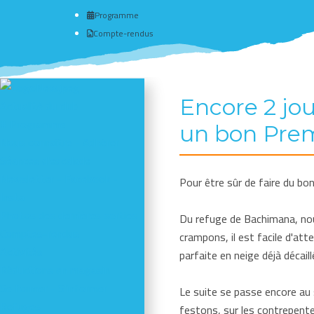
Programme
Compte-rendus
Encore 2 jo
Actualité du club
# Programme
un bon Prem
Nous connaître - Adhérer
Séances d'escalade
Newsletter - Facebook -
Pour être sûr de faire du bon
Insta
Photos des dernières sorties
Du refuge de Bachimana, nous
Comptes-rendus
crampons, il est facile d'at
Activités
parfaite en neige déjà décail
Réductions en magasin
Se former - S'informer
Le suite se passe encore au 
Refuges
festons, sur les contrepente