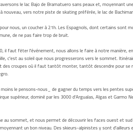
 traversons le lac Bajo de Bramatuero sans peaux et, moyennant un
il à nouveau, vers notre piste de skating préférée, le lac de Bachiman
c, pour nous, un coucher à 21h. Les Espagnols, dont certains sont m
mune, de ne pas faire trop de bruit.
, il faut fêter l'événement, nous allons le faire à notre manière, 
lle, c'est au soleil que nous progresserons vers le sommet. Itinérai
t des croupes où il faut tantôt monter, tantôt descendre pour se r
gro.
 moins le pensons-nous_ de gagner du temps vers les pentes supér
irque supérieur, dominé par les 3000 d'Argualas, Algas et Garmo Neg
e au sommet, et nous permet de découvrir les faces ouest et sud d
 moyennant un bon niveau. Des skieurs-alpinistes y sont d'ailleurs 