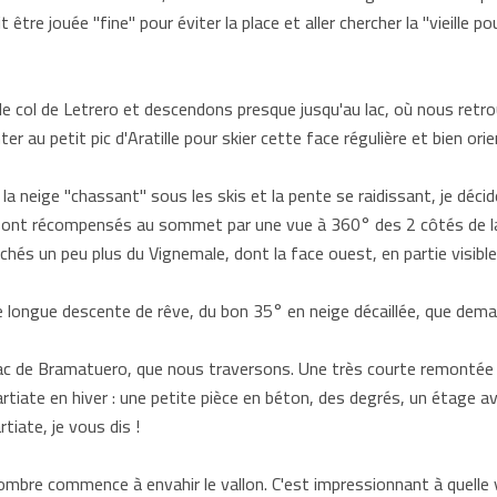
it être jouée "fine" pour éviter la place et aller chercher la "vieille 
e col de Letrero et descendons presque jusqu'au lac, où nous retrou
er au petit pic d'Aratille pour skier cette face régulière et bien ori
la neige "chassant" sous les skis et la pente se raidissant, je dé
 sont récompensés au sommet par une vue à 360° des 2 côtés de la
és un peu plus du Vignemale, dont la face ouest, en partie visibl
ne longue descente de rêve, du bon 35° en neige décaillée, que dema
ac de Bramatuero, que nous traversons. Une très courte remontée 
rtiate en hiver : une petite pièce en béton, des degrés, un étage a
tiate, je vous dis !
'ombre commence à envahir le vallon. C'est impressionnant à quelle 