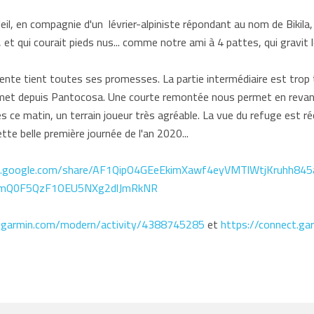
il, en compagnie d'un lévrier-alpiniste répondant au nom de Bikila, 
 qui courait pieds nus... comme notre ami à 4 pattes, qui gravit les
cente tient toutes ses promesses. La partie intermédiaire est trop 
met depuis Pantocosa. Une courte remontée nous permet en revanc
ce matin, un terrain joueur très agréable. La vue du refuge est r
tte belle première journée de l'an 2020...
os.google.com/share/AF1QipO4GEeEkimXawf4eyVMTlWtjKruhh84
UlmQ0F5QzF1OEU5NXg2dlJmRkNR
t.garmin.com/modern/activity/4388745285
et
https://connect.g