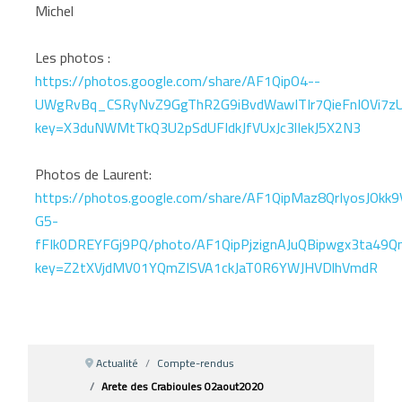
Michel
Les photos :
https://photos.google.com/share/AF1QipO4--
UWgRvBq_CSRyNvZ9GgThR2G9iBvdWawITIr7QieFnIOVi7z
key=X3duNWMtTkQ3U2pSdUFIdkJfVUxJc3lIekJ5X2N3
Photos de Laurent:
https://photos.google.com/share/AF1QipMaz8QrIyosJOk
G5-
fFIk0DREYFGj9PQ/photo/AF1QipPjzignAJuQBipwgx3ta49Q
key=Z2tXVjdMV01YQmZISVA1ckJaT0R6YWJHVDlhVmdR
Actualité
Compte-rendus
Arete des Crabioules 02aout2020