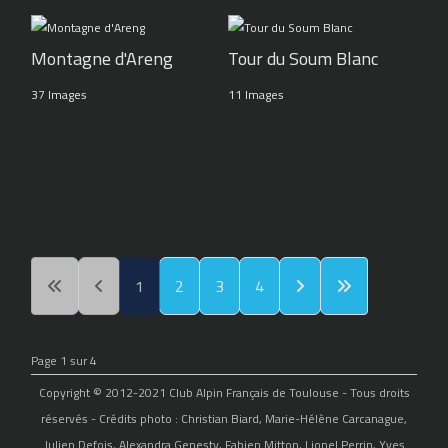
Montagne d'Areng
Tour du Soum Blanc
37 Images
11 Images
1
2
3
4
Page 1 sur 4
Copyright © 2012-2021 Club Alpin Français de Toulouse - Tous droits
réservés - Crédits photo : Christian Biard, Marie-Hélène Carcanague,
Julien Defois, Alexandra Genesty, Fabien Mitton, Lionel Perrin, Yves