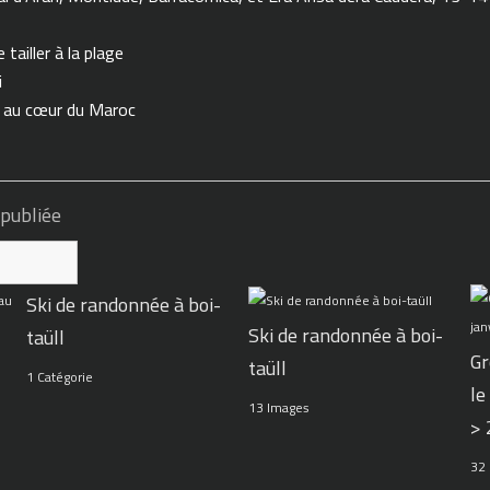
tailler à la plage
i
n au cœur du Maroc
 publiée
Ski de randonnée à boi-
Ski de randonnée à boi-
taüll
Gr
taüll
1 Catégorie
le
13 Images
>
32