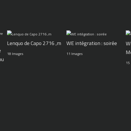
WE intégration : soirée
Lenquo de Capo 2716 ,m
WE
e
M
11 Images
18 Images
ou
15