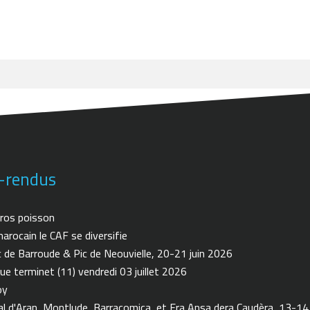
-rendus
ros poisson
arocain le CAF se diversifie
de Barroude & Pic de Neouvielle, 20-21 juin 2026
ue terminet (11) vendredi 03 juillet 2026
oy
 d'Aran, Montlude, Barracomica, et Era Ansa dera Caudèra, 13-14