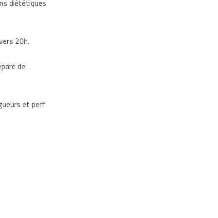
ns diététiques
vers 20h.
éparé de
ngueurs et perf