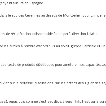
nya ni ailleurs en Espagne...
dans le sud des Cévènnes au dessus de Montpellier, pour grimper su
s de récupération indispensable à nos perf...direction falaise.
les autres à l'ombre d'abord puis au soleil, grimpe verticale et u
 des tests de produits diététiques pour améliorer nos capacités...p
low et sur la terrasse, discussions sur les effets des zig et des za
 (sissi), repas puis comme c'est sec départ vers 14h. Il est ou le qui