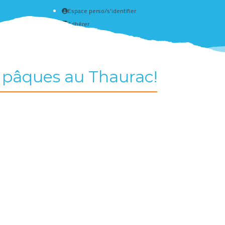
Espace perso/s'identifier
Adhérer
Créer un compte
 pâques au Thaurac!