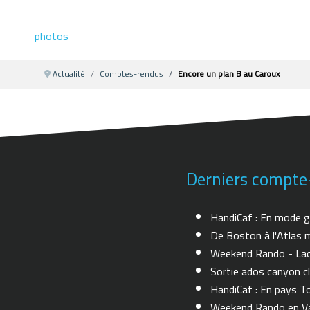
photos
Actualité
Comptes-rendus
Encore un plan B au Caroux
Derniers compte
HandiCaf : En mode g
De Boston à l'Atlas m
Weekend Rando - Lac 
Sortie ados canyon cl
HandiCaf : En pays T
Weekend Rando en Val