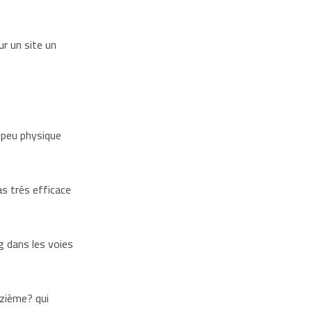
r un site un
n peu physique
as trés efficace
g dans les voies
nzième? qui