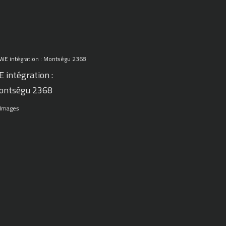
 intégration :
ontségu 2368
 Images