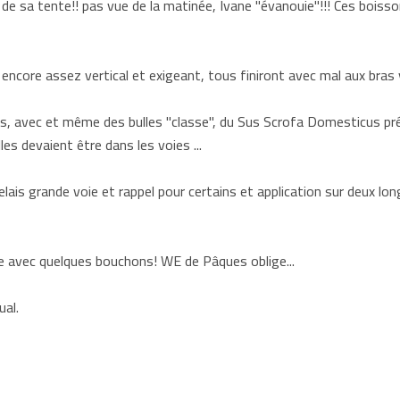
e sa tente!! pas vue de la matinée, Ivane "évanouie"!!! Ces boisso
ncore assez vertical et exigeant, tous finiront avec mal aux bras 
les, avec et même des bulles "classe", du Sus Scrofa Domesticus pr
es devaient être dans les voies ...
 relais grande voie et rappel pour certains et application sur deux lo
ute avec quelques bouchons! WE de Pâques oblige...
al.