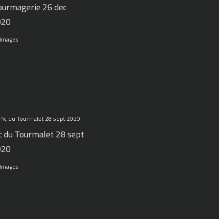
urmagerie 26 dec
020
 Images
c du Tourmalet 28 sept
020
 Images