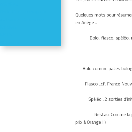
Activités
Réductions en magasin
Quelques mots pour résumer 
Se former - S'informer
en Ariège ..
Refuges
Météo
Bolo, fiasco, spéléo, res
Webcams
Bolo comme pates bolognaise
Fiasco ..cf. France Nouve
Spéléo ..2 sorties d’initi
Restau. Comme la pizzeria 
prix à Orange ! )