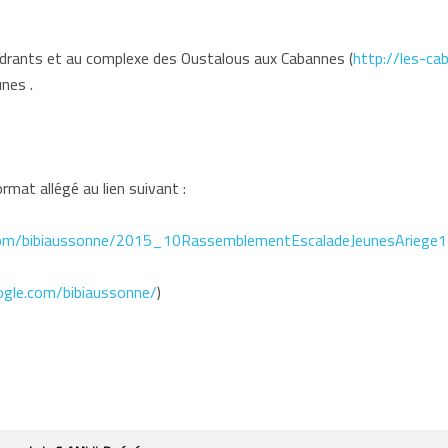
cadrants et au complexe des Oustalous aux Cabannes (
http://les-ca
nes .
rmat allégé au lien suivant :
.com/bibiaussonne/2015_10RassemblementEscaladeJeunesAriege
ogle.com/bibiaussonne/
)