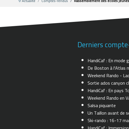
Actualité
Comptes-rendus
Rassemblement des ecoles jeunes 
Derniers compte
HandiCaf : En mode g
De Boston à l'Atlas m
Weekend Rando - Lac 
Sortie ados canyon cl
HandiCaf : En pays T
Weekend Rando en Val
Salsa piquante
Un Taillon avant de se 
Ski-rando : 16-17 ma
HandiCaf : Immersio