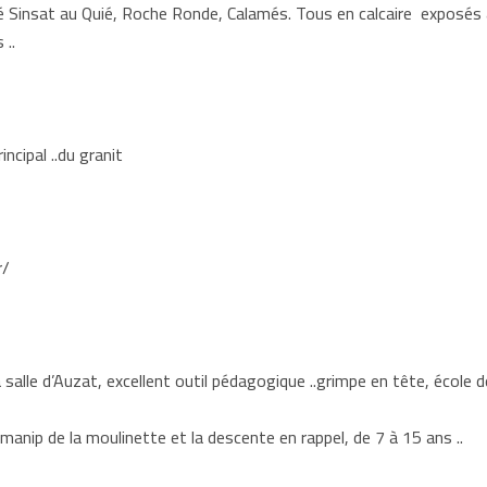
é Sinsat au Quié, Roche Ronde, Calamés. Tous en calcaire exposés a
 ..
ncipal ..du granit
r/
la salle d’Auzat, excellent outil pédagogique ..grimpe en tête, école 
manip de la moulinette et la descente en rappel, de 7 à 15 ans ..