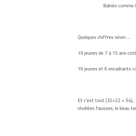
Balnéo comme les bain
Quelques chiffres sinon …
19 jeunes de 7 à 15 ans coté
16 jeunes et 6 encadrants c
Et c’est tout (32+22 = 54),
révélées fausses, le beau t