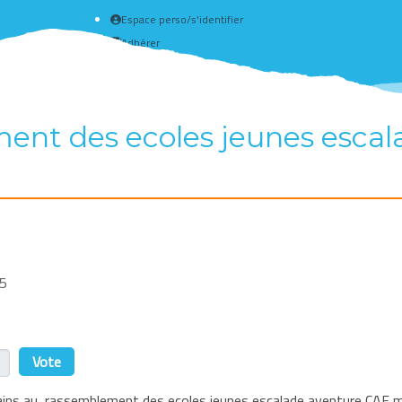
Espace perso/s'identifier
Adhérer
Créer un compte
nt des ecoles jeunes escala
15
r
ains au rassemblement des ecoles jeunes escalade aventure CAF m