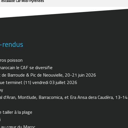
escalade Caf Midi-Pyrénées
-rendus
ros poisson
arocain le CAF se diversifie
de Barroude & Pic de Neouvielle, 20-21 juin 2026
ue terminet (11) vendredi 03 juillet 2026
oy
 d'Aran, Montlude, Barracomica, et Era Ansa dera Caudèra, 13-14
tailler à la plage
i
n au cœur du Maroc