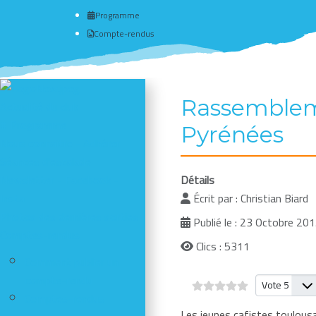
Programme
Compte-rendus
Rassembleme
Actualité du club
# Programme
Pyrénées
Nous connaître - Adhérer
Séances d'escalade
Newsletter - Facebook -
Détails
Insta
Écrit par :
Christian Biard
Photos des dernières sorties
Publié le : 23 Octobre 20
Comptes-rendus
Clics : 5311
Comment publier un
compte-rendu
Veuillez vote
Comptes-rendus
Les jeunes cafistes toulous