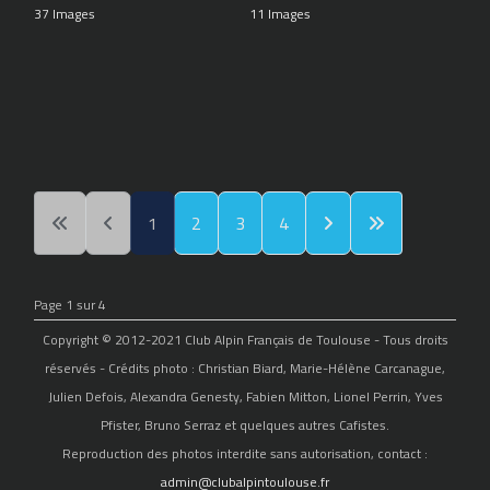
37 Images
11 Images
1
2
3
4
Page 1 sur 4
Copyright © 2012-2021 Club Alpin Français de Toulouse - Tous droits
réservés - Crédits photo : Christian Biard, Marie-Hélène Carcanague,
Julien Defois, Alexandra Genesty, Fabien Mitton, Lionel Perrin, Yves
Pfister, Bruno Serraz et quelques autres Cafistes.
Reproduction des photos interdite sans autorisation, contact :
admin@clubalpintoulouse.fr