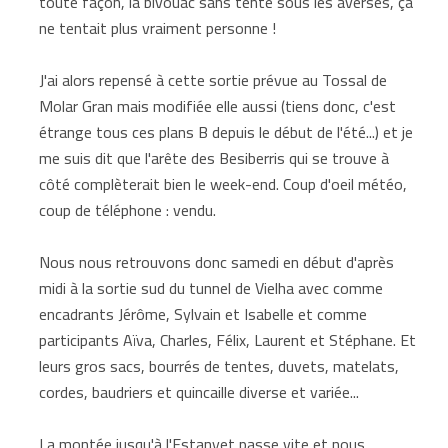
toute façon, la bivouac sans tente sous les averses, ça
ne tentait plus vraiment personne !
J'ai alors repensé à cette sortie prévue au Tossal de
Molar Gran mais modifiée elle aussi (tiens donc, c'est
étrange tous ces plans B depuis le début de l'été...) et je
me suis dit que l'arête des Besiberris qui se trouve à
côté complèterait bien le week-end. Coup d'oeil météo,
coup de téléphone : vendu.
Nous nous retrouvons donc samedi en début d'après
midi à la sortie sud du tunnel de Vielha avec comme
encadrants Jérôme, Sylvain et Isabelle et comme
participants Aïva, Charles, Félix, Laurent et Stéphane. Et
leurs gros sacs, bourrés de tentes, duvets, matelats,
cordes, baudriers et quincaille diverse et variée...
La montée jusqu'à l'Estanyet passe vite et nous