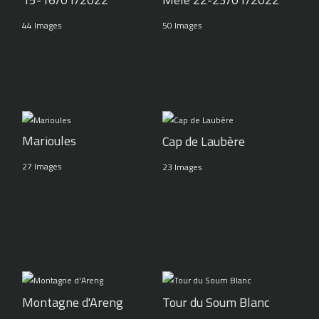
44 Images
50 Images
Marioules
Cap de Laubère
27 Images
23 Images
Montagne d'Areng
Tour du Soum Blanc