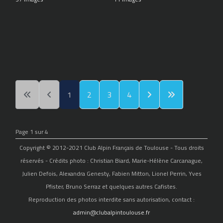
1
2
3
4
Page 1 sur 4
Copyright © 2012-2021 Club Alpin Français de Toulouse - Tous droits
réservés - Crédits photo : Christian Biard, Marie-Hélène Carcanague,
Julien Defois, Alexandra Genesty, Fabien Mitton, Lionel Perrin, Yves
Pfister, Bruno Serraz et quelques autres Cafistes.
Reproduction des photos interdite sans autorisation, contact :
admin@clubalpintoulouse.fr