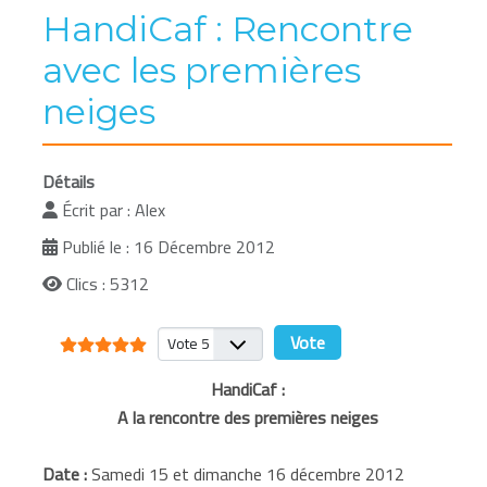
HandiCaf : Rencontre
avec les premières
neiges
Détails
Écrit par :
Alex
Publié le : 16 Décembre 2012
Clics : 5312
Vote utilisateur:
5
/
5
Veuillez voter
HandiCaf :
A la rencontre des premières neiges
Date :
Samedi 15 et dimanche 16 décembre 2012