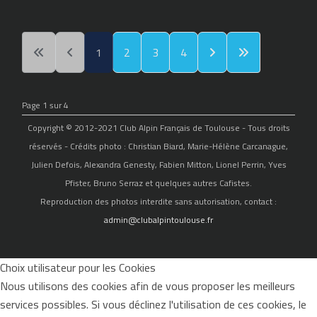
1
2
3
4
Page 1 sur 4
Copyright © 2012-2021 Club Alpin Français de Toulouse - Tous droits
réservés - Crédits photo : Christian Biard, Marie-Hélène Carcanague,
Julien Defois, Alexandra Genesty, Fabien Mitton, Lionel Perrin, Yves
Pfister, Bruno Serraz et quelques autres Cafistes.
Reproduction des photos interdite sans autorisation, contact :
admin@clubalpintoulouse.fr
Choix utilisateur pour les Cookies
Nous utilisons des cookies afin de vous proposer les meilleurs
services possibles. Si vous déclinez l'utilisation de ces cookies, le