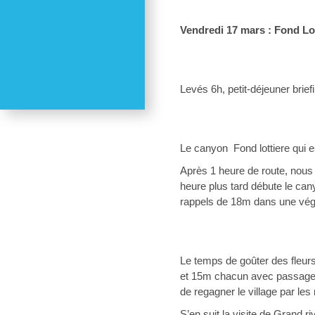
Activités
Réductions en magasin
Vendredi 17 mars : Fond Lot
Se former - S'informer
Refuges
Météo
Levés 6h, petit-déjeuner brief
Webcams
Le canyon  Fond lottiere qui e
Après 1 heure de route, nous 
heure plus tard débute le can
rappels de 18m dans une végé
Le temps de goûter des fleur
et 15m chacun avec passage s
de regagner le village par le
S’en suit la visite de Grand 