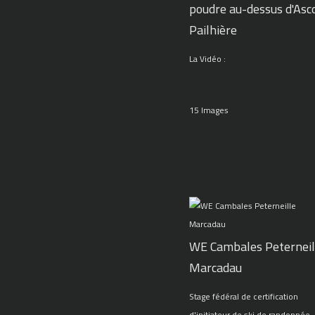
poudre au-dessus d'Asc
Pailhière
La Vidéo :
15 Images
WE Cambales Peterneil
Marcadau
Stage fédéral de certification
d'initiateur de ski de randonnée