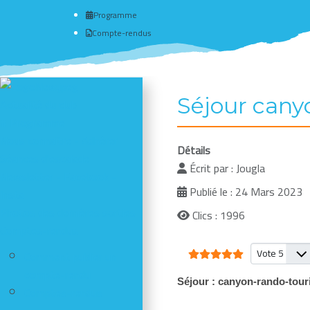
Programme
Compte-rendus
Séjour cany
Actualité du club
# Programme
Nous connaître - Adhérer
Détails
Séances d'escalade
Écrit par :
Jougla
Newsletter - Facebook -
Publié le : 24 Mars 2023
Insta
Photos des dernières sorties
Clics : 1996
Comptes-rendus
Vote utilisateur:
5
/
5
Veuillez vote
Comment publier un
compte-rendu
Séjour : canyon-rando-tour
Comptes-rendus