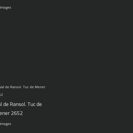
 Images
l de Ransol. Tuc de
ener 2652
 Images