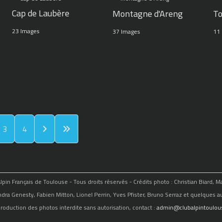
Cap de Laubère
Montagne d'Areng
To
23 Images
37 Images
11
3
4
in Français de Toulouse - Tous droits réservés - Crédits photo : Christian Biard, 
ndra Genesty, Fabien Mitton, Lionel Perrin, Yves Pfister, Bruno Serraz et quelques au
roduction des photos interdite sans autorisation, contact :
admin@clubalpintoulous