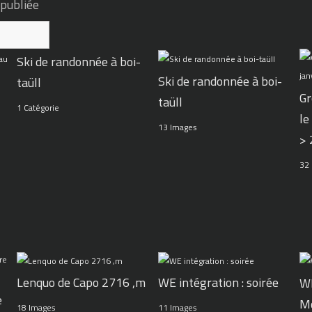
 publiée
Ski de randonnée à boi-
Ski de randonnée à boi-
taüll
Gr
taüll
1 Catégorie
le
13 Images
>
32
WE intégration : soirée
Lenquo de Capo 2716 ,m
WE
e
M
11 Images
18 Images