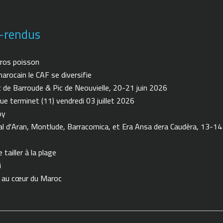
-rendus
ros poisson
arocain le CAF se diversifie
de Barroude & Pic de Neouvielle, 20-21 juin 2026
ue terminet (11) vendredi 03 juillet 2026
oy
 d'Aran, Montlude, Barracomica, et Era Ansa dera Caudèra, 13-14
tailler à la plage
i
n au cœur du Maroc