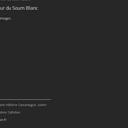
ur du Soum Blanc
 Images
Marie-Hélène Carcanague, Julien
tres Cafistes.
e.fr