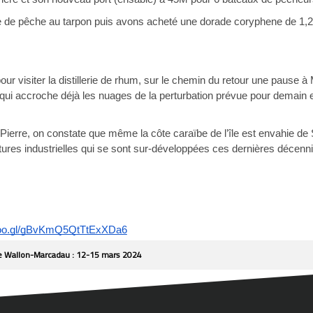
de pêche au tarpon puis avons acheté une dorade coryphene de 1,2k
d pour visiter la distillerie de rhum, sur le chemin du retour une pause
ui accroche déjà les nuages de la perturbation prévue pour demain et
 Pierre, on constate que même la côte caraïbe de l’île est envahie de
tures industrielles qui se sont sur-développées ces dernières décenn
.goo.gl/gBvKmQ5QtTtExXDa6
uge Wallon-Marcadau : 12-15 mars 2024