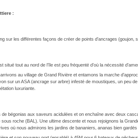
tiere :
ing sur les différentes façons de créer de points d’ancrages (goujon, sp
st situé tout au nord de l’île est peu fréquenté d’où la nécessité d’a
arrivons au village de Grand Rivière et entamons la marche d’approche
yon sur un ASA (ancrage sur arbre) infesté de moustiques, un peu de 
tation luxuriante.
s de bégonias aux saveurs acidulées et on enchaîne avec deux cascad
ous roche (BAL). Une ultime descente et nous rejoignons la Grande R
s rives où nous admirons les jardins de bananiers, ananas bien gardé
rivière et son nouveau port (ensablé) à 45M pour 6 bateaux de pêcheur