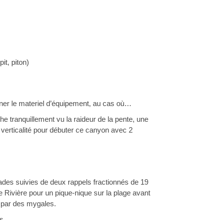
it, piton)
mener le materiel d’équipement, au cas où…
 tranquillement vu la raideur de la pente, une 
verticalité pour débuter ce canyon avec 2 
es suivies de deux rappels fractionnés de 19 
ivière pour un pique-nique sur la plage avant 
s par des mygales.
s.