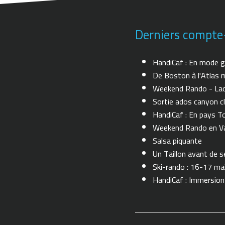
Derniers compte
HandiCaf : En mode g
De Boston à l'Atlas m
Weekend Rando - Lac 
Sortie ados canyon cl
HandiCaf : En pays T
Weekend Rando en Val
Salsa piquante
Un Taillon avant de se 
Ski-rando : 16-17 ma
HandiCaf : Immersio