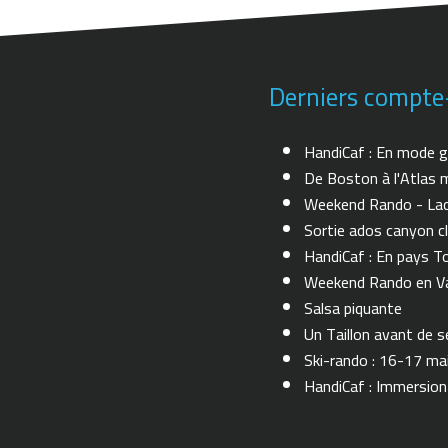
Derniers compte
HandiCaf : En mode g
De Boston à l'Atlas m
Weekend Rando - Lac 
Sortie ados canyon cl
HandiCaf : En pays T
Weekend Rando en Val
Salsa piquante
Un Taillon avant de se 
Ski-rando : 16-17 ma
HandiCaf : Immersio