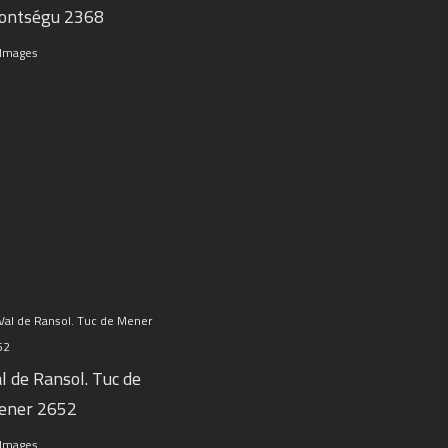
ontségu 2368
 Images
l de Ransol. Tuc de
ener 2652
 Images