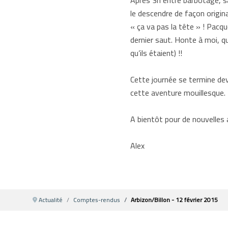
Après 3h entre barbotage, sa
le descendre de façon origina
« ça va pas la tête » ! Pacqu
dernier saut. Honte à moi, q
qu’ils étaient) !!
Cette journée se termine d
cette aventure mouillesque.
A bientôt pour de nouvelles
Alex
Actualité
Comptes-rendus
Arbizon/Billon - 12 février 2015