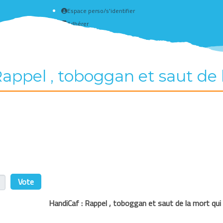
Espace perso/s'identifier
Adhérer
Créer un compte
appel , toboggan et saut de 
r
HandiCaf
:
Rappel , toboggan et saut de la mort qui