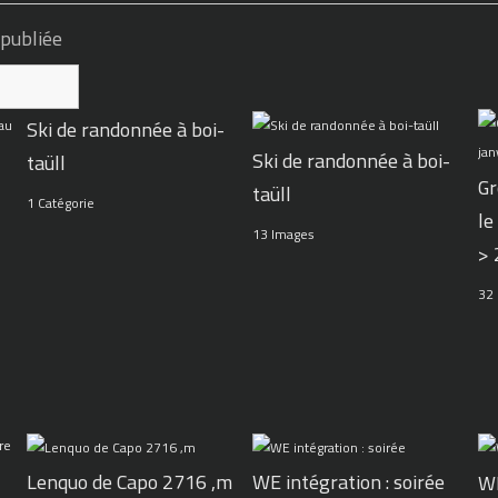
 publiée
Ski de randonnée à boi-
Ski de randonnée à boi-
taüll
Gr
taüll
1 Catégorie
le
13 Images
>
32
WE intégration : soirée
Lenquo de Capo 2716 ,m
WE