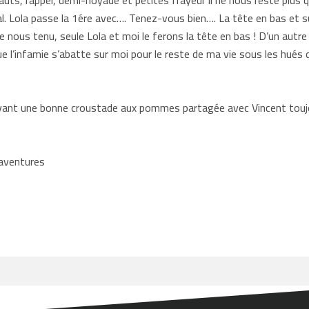
uts, rappel, demi-noyade et petites frayeur il ne nous reste plus q
l. Lola passe la 1ére avec…. Tenez-vous bien…. La tête en bas et sur 
e nous tenu, seule Lola et moi le ferons la tête en bas ! D’un autre
ue l’infamie s’abatte sur moi pour le reste de ma vie sous les hués 
evant une bonne croustade aux pommes partagée avec Vincent tou
 aventures