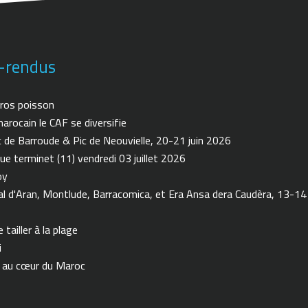
-rendus
ros poisson
arocain le CAF se diversifie
de Barroude & Pic de Neouvielle, 20-21 juin 2026
ue terminet (11) vendredi 03 juillet 2026
oy
 d'Aran, Montlude, Barracomica, et Era Ansa dera Caudèra, 13-14
tailler à la plage
i
n au cœur du Maroc