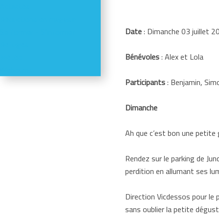
Activités
Réductions en magasin
Date
: Dimanche 03 juillet 2
Se former - S'informer
Refuges
Bénévoles
: Alex et Lola
Météo
Webcams
Participants
: Benjamin, Sim
Dimanche
Ah que c’est bon une petit
Rendez sur le parking de Jun
perdition en allumant ses lu
Direction Vicdessos pour le p
sans oublier la petite dégust