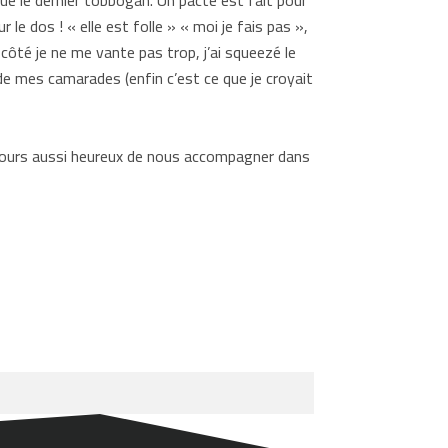
ue le dernier tobbogan. Un pacte est fait pour
le dos ! « elle est folle » « moi je fais pas »,
 côté je ne me vante pas trop, j’ai squeezé le
de mes camarades (enfin c’est ce que je croyait
jours aussi heureux de nous accompagner dans