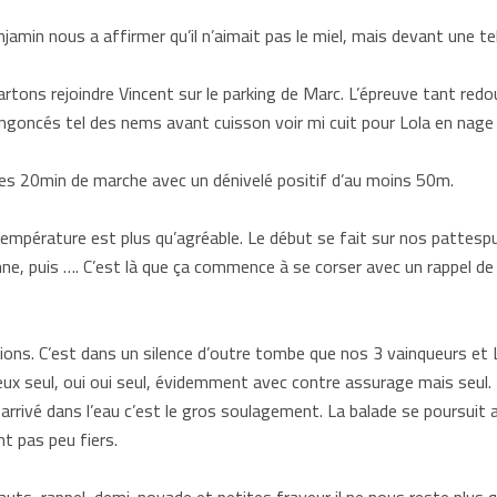
amin nous a affirmer qu’il n’aimait pas le miel, mais devant une tell
rtons rejoindre Vincent sur le parking de Marc. L’épreuve tant redou
oncés tel des nems avant cuisson voir mi cuit pour Lola en nage
 les 20min de marche avec un dénivelé positif d’au moins 50m.
 température est plus qu’agréable. Le début se fait sur nos pattesp
nne, puis …. C’est là que ça commence à se corser avec un rappel 
ions. C’est dans un silence d’outre tombe que nos 3 vainqueurs et
ux seul, oui oui seul, évidemment avec contre assurage mais seul. Et
 arrivé dans l’eau c’est le gros soulagement. La balade se poursuit a
nt pas peu fiers.