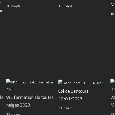
e
M
11 Images
18 Images
ou
15
Col de Sencours
le
WE formation ski toutes
Va
16/01/2023
neiges 2023
M
79 Images
33 Images
23