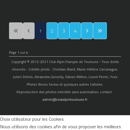
1
2
3
4
Page 1 sur 4
Copyright © 2012-2021 Club Alpin Français de Toulouse - Tous droits
réservés - Crédits photo : Christian Biard, Marie-Hélène Carcanague,
Julien Defois, Alexandra Genesty, Fabien Mitton, Lionel Perrin, Yves
Pfister, Bruno Serraz et quelques autres Cafistes.
Reproduction des photos interdite sans autorisation, contact :
admin@clubalpintoulouse.fr
Choix utilisateur pour les Cookies
Nous utilisons des cookies afin de vous proposer les meilleurs