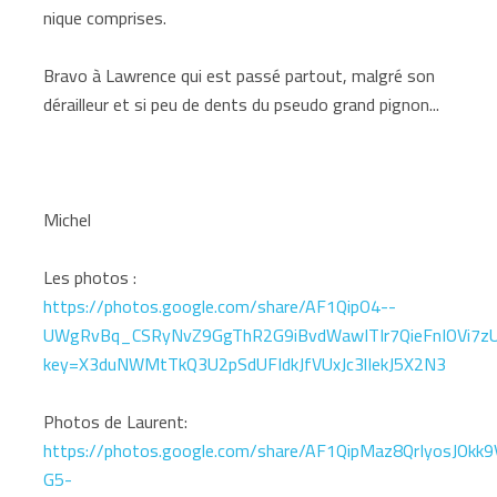
nique comprises.
Bravo à Lawrence qui est passé partout, malgré son
dérailleur et si peu de dents du pseudo grand pignon...
Michel
Les photos :
https://photos.google.com/share/AF1QipO4--
UWgRvBq_CSRyNvZ9GgThR2G9iBvdWawITIr7QieFnIOVi7z
key=X3duNWMtTkQ3U2pSdUFIdkJfVUxJc3lIekJ5X2N3
Photos de Laurent:
https://photos.google.com/share/AF1QipMaz8QrIyosJOk
G5-