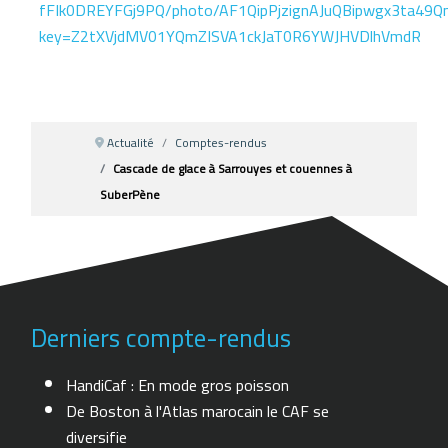
fFIk0DREYFGj9PQ/photo/AF1QipPjzignAJuQBipwgx3ta49Q
key=Z2tXVjdMV01YQmZISVA1ckJaT0R6YWJHVDlhVmdR
Actualité
Comptes-rendus
Cascade de glace à Sarrouyes et couennes à
SuberPène
Derniers compte-rendus
HandiCaf : En mode gros poisson
De Boston à l'Atlas marocain le CAF se
diversifie