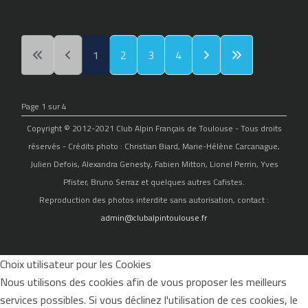
1
2
3
4
Page 1 sur 4
Copyright © 2012-2021 Club Alpin Français de Toulouse - Tous droits
réservés - Crédits photo : Christian Biard, Marie-Hélène Carcanague,
Julien Defois, Alexandra Genesty, Fabien Mitton, Lionel Perrin, Yves
Pfister, Bruno Serraz et quelques autres Cafistes.
Reproduction des photos interdite sans autorisation, contact :
admin@clubalpintoulouse.fr
Choix utilisateur pour les Cookies
Nous utilisons des cookies afin de vous proposer les meilleurs
services possibles. Si vous déclinez l'utilisation de ces cookies, le