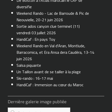
De Boston à l'Atlas marocain le CAF se
diversifie
Weekend Rando - Lac de Barroude & Pic de
Neouvielle, 20-21 juin 2026
Sortie ados canyon clue terminet (11)
vendredi 03 juillet 2026
HandiCaf : En pays Toy
Weekend Rando en Val d'Aran, Montlude,
Barracomica, et Era Ansa dera Caudèra, 13-14
juin 2026
Salsa piquante
Un Taillon avant de se tailler à la plage
Ski-rando : 16-17 mai
HandiCaf : Immersion au cœur du Maroc
Dernière galerie image publiée