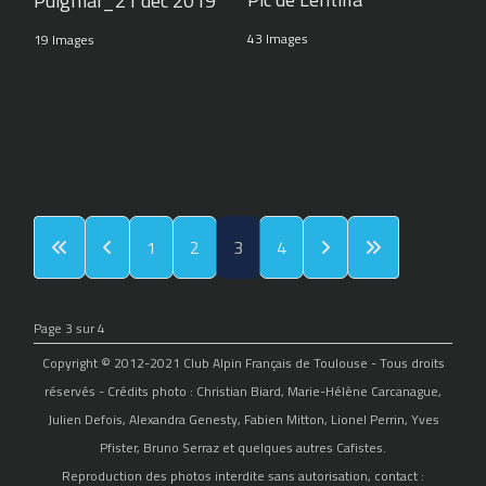
Puigmal_21 déc 2019
43 Images
19 Images
1
2
3
4
Page 3 sur 4
Copyright © 2012-2021 Club Alpin Français de Toulouse - Tous droits
réservés - Crédits photo : Christian Biard, Marie-Hélène Carcanague,
Julien Defois, Alexandra Genesty, Fabien Mitton, Lionel Perrin, Yves
Pfister, Bruno Serraz et quelques autres Cafistes.
Reproduction des photos interdite sans autorisation, contact :