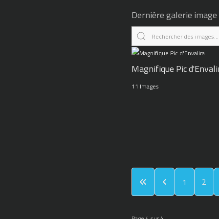
Dernière galerie image
Magnifique Pic d'Envali
11 Images
1
2
Page 4 sur 4