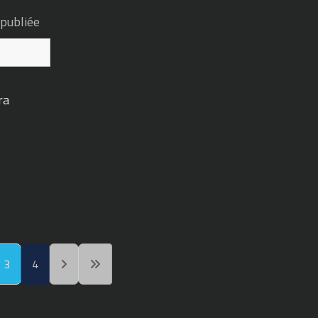
 publiée
ra
3
4