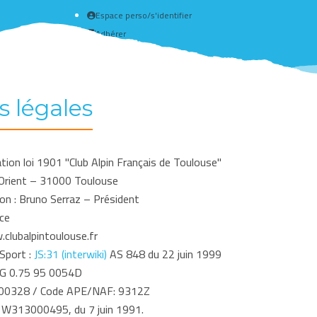
Espace perso/s'identifier
Adhérer
Créer un compte
s légales
ion loi 1901 "Club Alpin Français de Toulouse"
 l'Orient – 31000 Toulouse
tion : Bruno Serraz – Président
ce
clubalpintoulouse.fr
Sport :
JS:31 (interwiki)
AS 848 du 22 juin 1999
AG 0.75 95 0054D
00328 / Code APE/NAF: 9312Z
: W313000495, du 7 juin 1991.