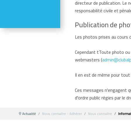
Se former - S'informer
directeur de publication. L
Refuges
responsabilité civile et péna
Météo
Publication de pho
Webcams
Les photos prises au cours d
Cependant tToute photo ou t
webmasters (
admin@clubalp
Il en est de même pour tout
Ces messages n'engagent que 
d'ordre public régies par le dr
Actualité
Nous connaître - Adhérer
Nous connaître
Informat