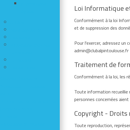
Informations
Loi Informatique e
légales
Conformément à la loi Informa
Adhérer
et de suppression des donné
Nous contacter
Assurance
Pour l'exercer, adressez un c
Réductions chez nos
admin@clubalpintoulouse.fr
partenaires
Le matériel
Traitement de for
Les sections
Conformément à la loi, les ré
Séances d'escalade
Newsletter - Facebook -
Toute information recueillie
Insta
personnes concernées aient 
Photos des dernières sorties
Comptes-rendus
Copyright - Droits
Activités
Réductions en magasin
Toute reproduction, représen