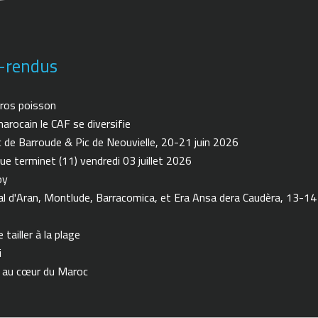
-rendus
ros poisson
arocain le CAF se diversifie
de Barroude & Pic de Neouvielle, 20-21 juin 2026
ue terminet (11) vendredi 03 juillet 2026
oy
 d'Aran, Montlude, Barracomica, et Era Ansa dera Caudèra, 13-14
tailler à la plage
i
n au cœur du Maroc