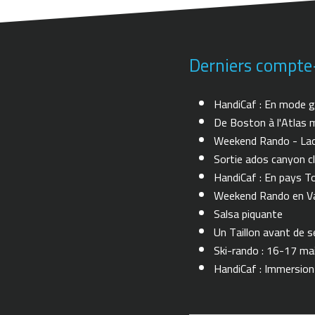
Derniers compte
HandiCaf : En mode g
De Boston à l'Atlas m
Weekend Rando - Lac 
Sortie ados canyon cl
HandiCaf : En pays T
Weekend Rando en Val
Salsa piquante
Un Taillon avant de se 
Ski-rando : 16-17 ma
HandiCaf : Immersio