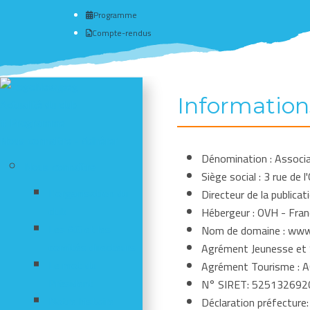
Programme
Compte-rendus
Information
Actualité du club
# Programme
Nous connaître - Adhérer
Dénomination : Associat
Nous connaître
Siège social : 3 rue de
L'organisation du
Directeur de la publica
club
Hébergeur : OVH - Fran
Les AG et les
Nom de domaine : www.
comités directeurs
Agrément Jeunesse et 
Le mot du
Agrément Tourisme : 
Président
N° SIRET: 525132692
Notre histoire
Déclaration préfecture