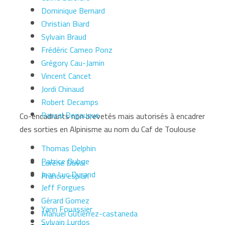
Dominique Bernard
Christian Biard
Sylvain Braud
Frédéric Cameo Ponz
Grégory Cau-Jamin
Vincent Cancet
Jordi Chinaud
Robert Decamps
Pascal Degauque
Co-encadrants non brevetés mais autorisés à encadrer
des sorties en Alpinisme au nom du Caf de Toulouse
Thomas Delphin
Patrice Duboe
Lorène Duval
Jean Luc Durand
Francis esplan
Jeff Forgues
Gérard Gomez
Yann Fouassier
Manuel Gutierrez-castaneda
Sylvain Lurdos