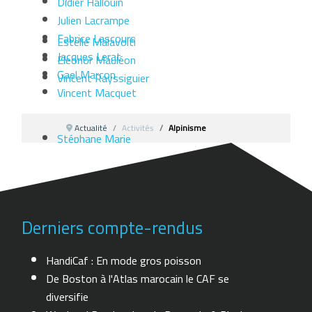
Didier Hallouin
Julien Lacrampe
Fabrice Lascours
Estelle Malavolti
Jacques Lerat
Eleonor Mauléon
Gael Marcon
Vincent Rayssiguier
Vincent Macquet
Actualité
Activités
Alpinisme
Stéphane Marie
Alain Martinez
Jean François Paul
Sébastien Prat
Sébastien Sichi
Derniers compte-rendus
Geoffroy Soubercaze
Patrick Soubercaze
HandiCaf : En mode gros poisson
Olivier Stoupy
De Boston à l'Atlas marocain le CAF se
Laurent Thiebault
diversifie
Fanny Risbourg