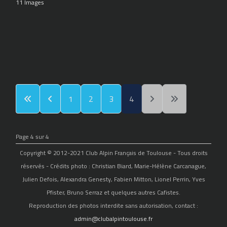
11 Images
1
2
3
4
Page 4 sur 4
Copyright © 2012-2021 Club Alpin Français de Toulouse - Tous droits
réservés - Crédits photo : Christian Biard, Marie-Hélène Carcanague,
Julien Defois, Alexandra Genesty, Fabien Mitton, Lionel Perrin, Yves
Pfister, Bruno Serraz et quelques autres Cafistes.
Reproduction des photos interdite sans autorisation, contact :
admin@clubalpintoulouse.fr