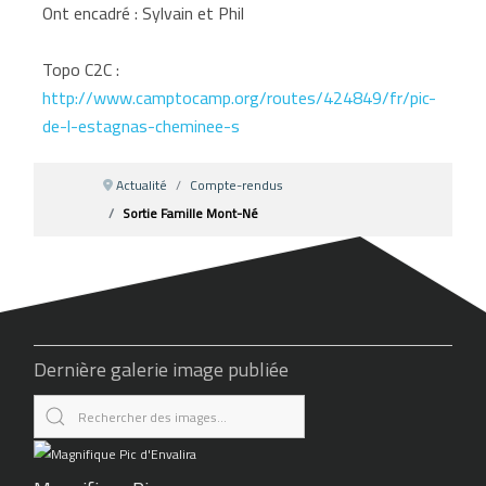
Ont encadré : Sylvain et Phil
Topo C2C :
http://www.camptocamp.org/routes/424849/fr/pic-
de-l-estagnas-cheminee-s
Actualité
Compte-rendus
Sortie Famille Mont-Né
Dernière galerie image publiée