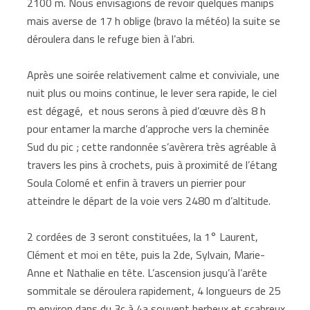
2100 m. Nous envisagions de revoir quelques manips
mais averse de 17 h oblige (bravo la météo) la suite se
déroulera dans le refuge bien à l’abri.
Après une soirée relativement calme et conviviale, une
nuit plus ou moins continue, le lever sera rapide, le ciel
est dégagé, et nous serons à pied d’œuvre dès 8 h
pour entamer la marche d’approche vers la cheminée
Sud du pic ; cette randonnée s’avèrera très agréable à
travers les pins à crochets, puis à proximité de l’étang
Soula Colomé et enfin à travers un pierrier pour
atteindre le départ de la voie vers 2480 m d’altitude.
2 cordées de 3 seront constituées, la 1° Laurent,
Clément et moi en tête, puis la 2de, Sylvain, Marie-
Anne et Nathalie en tête. L’ascension jusqu’à l’arête
sommitale se déroulera rapidement, 4 longueurs de 25
m environ dans du 3c à 4a souvent herbeux et scabreux,