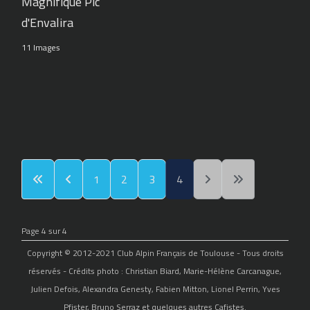
Magnifique Pic
d'Envalira
11 Images
1
2
3
4
Page 4 sur 4
Copyright © 2012-2021 Club Alpin Français de Toulouse - Tous droits
réservés - Crédits photo : Christian Biard, Marie-Hélène Carcanague,
Julien Defois, Alexandra Genesty, Fabien Mitton, Lionel Perrin, Yves
Pfister, Bruno Serraz et quelques autres Cafistes.