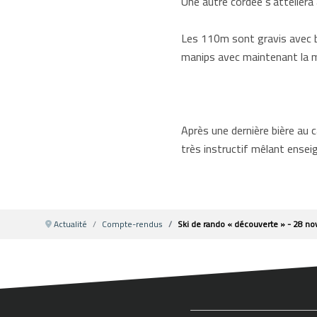
Une autre cordée s’attellera 
Les 110m sont gravis avec br
manips avec maintenant la ma
Après une dernière bière au 
très instructif mêlant ensei
Actualité
Compte-rendus
Ski de rando « découverte » - 28 no