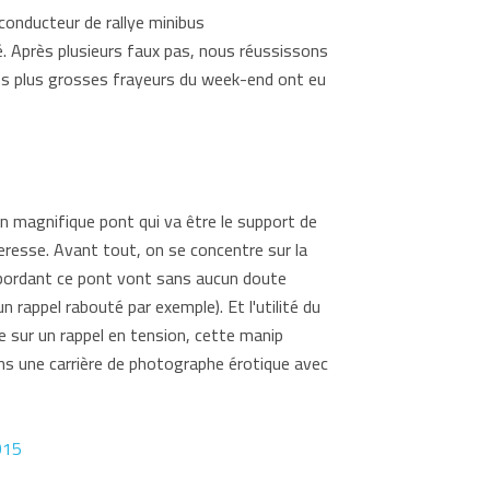
conducteur de rallye minibus
té. Après plusieurs faux pas, nous réussissons
es plus grosses frayeurs du week-end ont eu
n magnifique pont qui va être le support de
eresse. Avant tout, on se concentre sur la
e bordant ce pont vont sans aucun doute
 rappel rabouté par exemple). Et l'utilité du
e sur un rappel en tension, cette manip
ns une carrière de photographe érotique avec
015