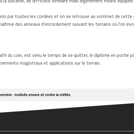
à la Bâtarde, de difficulté similaire mais légèrement moins équipée.
io par toutes les cordées et on se retrouve au sommet de cette gr
îtrise des anneaux d'encordement suivant les terrains où l'on évo
café du coin, est venu le temps de se quitter, le diplôme en poche p
gnements magistraux et applications sur le terrain.
vembre : motivés envers et contre la météo