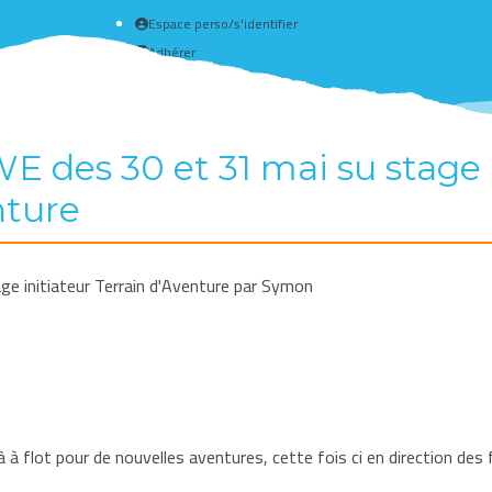
Espace perso/s'identifier
Adhérer
Créer un compte
 des 30 et 31 mai su stage i
nture
e initiateur Terrain d'Aventure par Symon
là à flot pour de nouvelles aventures, cette fois ci en direction d