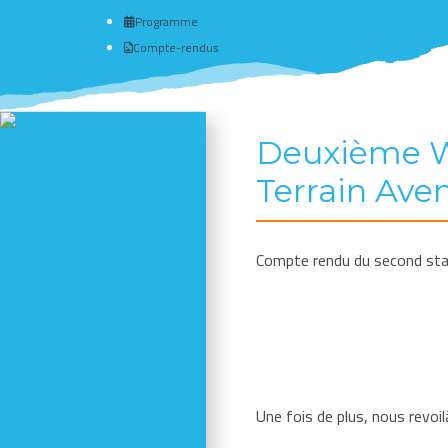
Programme
Compte-rendus
Deuxième WE
Actualité du club
# Programme
Terrain Ave
Nous connaître - Adhérer
Séances d'escalade
Newsletter - Facebook -
Compte rendu du second stag
Insta
Photos des dernières sorties
Comptes-rendus
Activités
Réductions en magasin
Se former - S'informer
Une fois de plus, nous revoi
Refuges