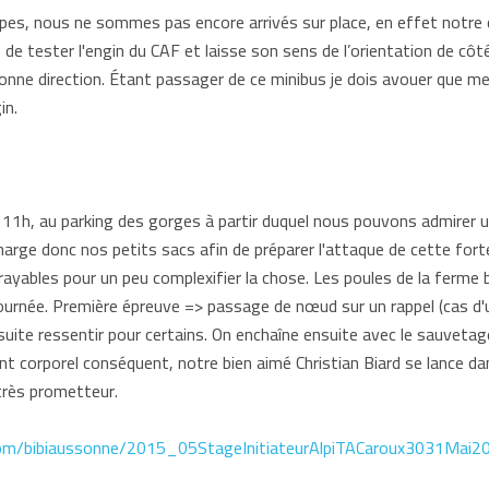
pes, nous ne sommes pas encore arrivés sur place, en effet notre 
 de tester l'engin du CAF et laisse son sens de l’orientation de cô
onne direction. Étant passager de ce minibus je dois avouer que m
in.
 11h, au parking des gorges à partir duquel nous pouvons admirer u
rge donc nos petits sacs afin de préparer l'attaque de cette fort
rayables pour un peu complexifier la chose. Les poules de la ferm
ournée. Première épreuve => passage de nœud sur un rappel (cas d'un
 suite ressentir pour certains. On enchaîne ensuite avec le sauvetag
 corporel conséquent, notre bien aimé Christian Biard se lance da
très prometteur.
com/bibiaussonne/2015_05StageInitiateurAlpiTACaroux3031Mai2