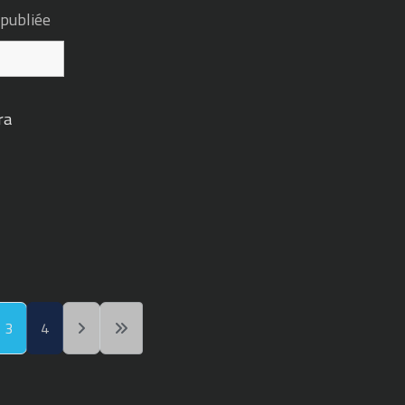
 publiée
ra
3
4