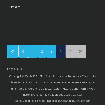
11 Images
1
2
3
4
Page 4 sur 4
Copyright © 2012-2021 Club Alpin Français de Toulouse - Tous droits
réservés - Crédits photo : Christian Biard, Marie-Hélène Carcanague,
Julien Defois, Alexandra Genesty, Fabien Mitton, Lionel Perrin, Yves
Pfister, Bruno Serraz et quelques autres Cafistes.
Reproduction des photos interdite sans autorisation, contact :