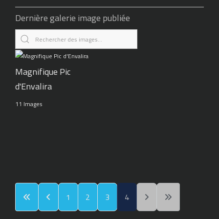
Dernière galerie image publiée
Magnifique Pic
d'Envalira
11 Images
1
2
3
4