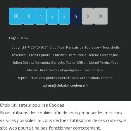
1
2
3
4
Page 4 sur 4
Copyright © 2012-2021 Club Alpin Français de Toulouse - Tous droits
réservés - Crédits photo : Christian Biard, Marie-Hélène Carcanague,
Julien Defois, Alexandra Genesty, Fabien Mitton, Lionel Perrin, Yves
Pfister, Bruno Serraz et quelques autres Cafistes.
Reproduction des photos interdite sans autorisation, contact :
admin@clubalpintoulouse.fr
Choix utilisateur pour les Cookies
Nous utilisons des cookies afin de vous proposer les meilleurs
services possibles. Si vous déclinez l'utilisation de ces cookies, le
site web pourrait ne pas fonctionner correctement.