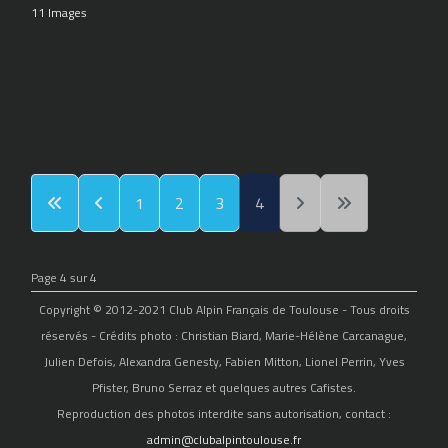
11 Images
1
2
3
4
Page 4 sur 4
Copyright © 2012-2021 Club Alpin Français de Toulouse - Tous droits
réservés - Crédits photo : Christian Biard, Marie-Hélène Carcanague,
Julien Defois, Alexandra Genesty, Fabien Mitton, Lionel Perrin, Yves
Pfister, Bruno Serraz et quelques autres Cafistes.
Reproduction des photos interdite sans autorisation, contact :
admin@clubalpintoulouse.fr