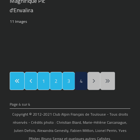
Magnifique Pic
d'Envalira
11 Images
1
2
3
4
Page 4 sur 4
Copyright © 2012-2021 Club Alpin Français de Toulouse - Tous droits
réservés - Crédits photo : Christian Biard, Marie-Hélène Carcanague,
Julien Defois, Alexandra Genesty, Fabien Mitton, Lionel Perrin, Yves
Pfister, Bruno Serraz et quelques autres Cafistes.