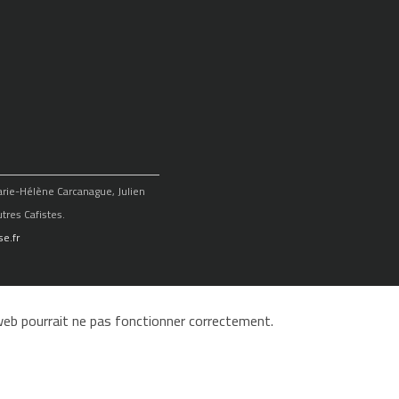
Marie-Hélène Carcanague, Julien
tres Cafistes.
e.fr
e web pourrait ne pas fonctionner correctement.