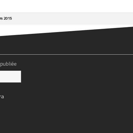
ars 2015
 publiée
ra