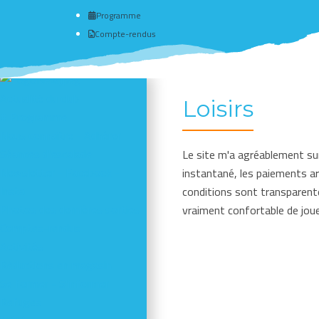
Programme
Compte-rendus
Actualité du club
Loisirs
# Programme
Nous connaître - Adhérer
Séances d'escalade
Le site m'a agréablement sur
Newsletter - Facebook -
instantané, les paiements arr
Insta
conditions sont transparent
Photos des dernières sorties
vraiment confortable de joue
Comptes-rendus
Activités
Réductions en magasin
Se former - S'informer
Refuges