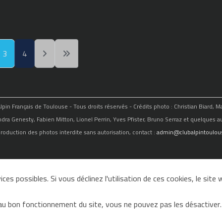
3
4
in Français de Toulouse - Tous droits réservés - Crédits photo : Christian Biard, 
ndra Genesty, Fabien Mitton, Lionel Perrin, Yves Pfister, Bruno Serraz et quelques au
roduction des photos interdite sans autorisation, contact :
admin@clubalpintoulous
ces possibles. Si vous déclinez l'utilisation de ces cookies, le sit
au bon fonctionnement du site, vous ne pouvez pas les désactiver.