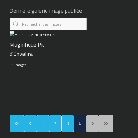
Dernière galerie image publiée
Magnifique Pic
d'Envalira
11 Images
1
2
3
4