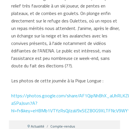
relief très favorable à un ski joueur, de pentes en
plateaux, et de combes en goulets. On plonge enfin
directement sur le refuge des Oulettes, où un repos et
un repas mérités nous attendent. J'anime, après le dîner,
un échange sur la neige et les avalanches avec les
convives présents, à l'aide notamment de vidéos
édifiantes de l'ANENA. Le public est intéressé, mais
l'assistance est peu nombreuse ce week-end, sans
doute du fait des élections (??).
Les photos de cette journée à la Pique Longue :
https://photos.google.com/share/AF1QipNhBhX_aUhRL
aSPaJsvn7A?
hl=fr&key=eHBMb1VTYzRsQjIzaV9xSEZBOG9XLTFNcV9WY
Actualité
Compte-rendus