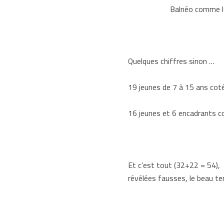
Balnéo comme les bain
Quelques chiffres sinon …
19 jeunes de 7 à 15 ans coté
16 jeunes et 6 encadrants c
Et c’est tout (32+22 = 54),
révélées fausses, le beau t