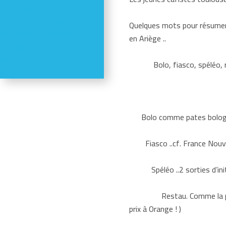
Activités
Réductions en magasin
Quelques mots pour résumer 
Se former - S'informer
en Ariège ..
Refuges
Météo
Bolo, fiasco, spéléo, res
Webcams
Bolo comme pates bolognaise
Fiasco ..cf. France Nouve
Spéléo ..2 sorties d’initi
Restau. Comme la pizzeria 
prix à Orange ! )