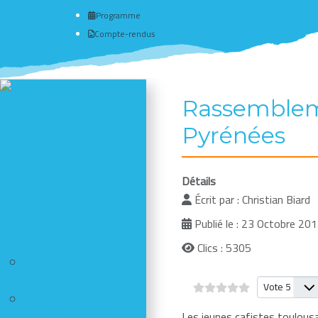
Programme
Compte-rendus
Rassembleme
Actualité du club
# Programme
Pyrénées
Nous connaître - Adhérer
Séances d'escalade
Newsletter - Facebook -
Détails
Insta
Écrit par :
Christian Biard
Photos des dernières sorties
Publié le : 23 Octobre 20
Comptes-rendus
Clics : 5305
Comment publier un
compte-rendu
Veuillez vote
Comptes-rendus
Les jeunes cafistes toulous