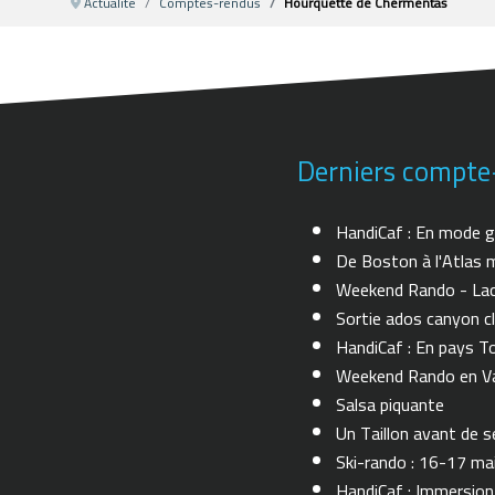
Actualité
Comptes-rendus
Hourquette de Chermentas
Derniers compte
HandiCaf : En mode g
De Boston à l'Atlas m
Weekend Rando - Lac 
Sortie ados canyon cl
HandiCaf : En pays T
Weekend Rando en Val
Salsa piquante
Un Taillon avant de se 
Ski-rando : 16-17 ma
HandiCaf : Immersio