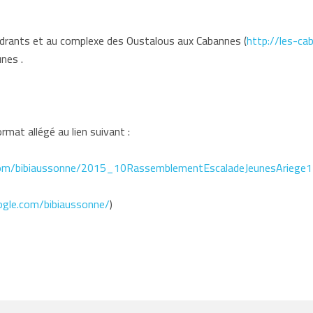
cadrants et au complexe des Oustalous aux Cabannes (
http://les-ca
nes .
rmat allégé au lien suivant :
.com/bibiaussonne/2015_10RassemblementEscaladeJeunesAriege
ogle.com/bibiaussonne/
)