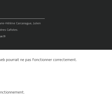
Marie-Hélène Carcanague, Julien
tres Cafistes.
e.fr
e web pourrait ne pas fonctionner correctement.
fonctionnement.