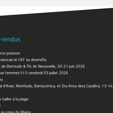
-rendus
ros poisson
arocain le CAF se diversifie
de Barroude & Pic de Neouvielle, 20-21 juin 2026
ue terminet (11) vendredi 03 juillet 2026
oy
 d'Aran, Montlude, Barracomica, et Era Ansa dera Caudèra, 13-14
tailler à la plage
i
n au cœur du Maroc