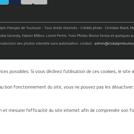
in Français de Toulouse - Tous droits réservés - Crédits photo : Christian Biard, 
ndra Genesty, Fabien Mitton, Lionel Perrin, Yves Pfister, Bruno Serraz et quelques au
roduction des photos interdite sans autorisation, contact :
admin@clubalpintoulous
ces possibles. Si vous déclinez l'utilisation de ces cookies, le sit
au bon fonctionnement du site, vous ne pouvez pas les désactiver.
on et mesurer l'efficacité du site internet afin de comprendre son 