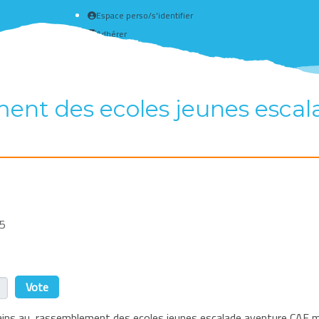
Espace perso/s'identifier
Adhérer
Créer un compte
nt des ecoles jeunes escala
15
r
ains au rassemblement des ecoles jeunes escalade aventure CAF m