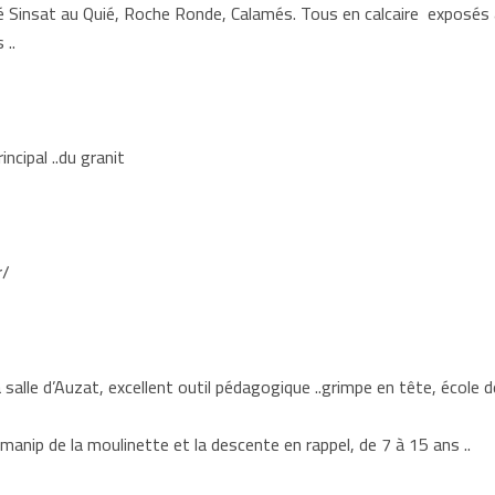
é Sinsat au Quié, Roche Ronde, Calamés. Tous en calcaire exposés a
 ..
ncipal ..du granit
r/
la salle d’Auzat, excellent outil pédagogique ..grimpe en tête, école 
manip de la moulinette et la descente en rappel, de 7 à 15 ans ..