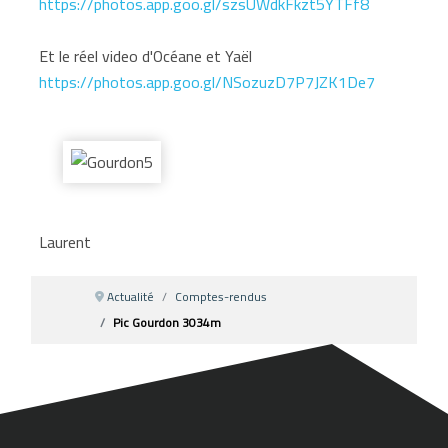
https://photos.app.goo.gl/szsUWdkFkzt5YTFf8
Et le réel video d'Océane et Yaël
https://photos.app.goo.gl/NSozuzD7P7JZK1De7
Laurent
Actualité
Comptes-rendus
Pic Gourdon 3034m