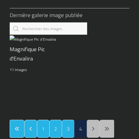
Dernière galerie image publiée
Magnifique Pic
d'Envalira
11 Images
1
2
3
4