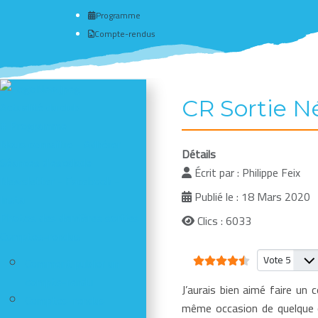
Programme
Compte-rendus
CR Sortie Né
Actualité du club
# Programme
Nous connaître - Adhérer
Détails
Séances d'escalade
Écrit par :
Philippe Feix
Newsletter - Facebook -
Publié le : 18 Mars 2020
Insta
Photos des dernières sorties
Clics : 6033
Comptes-rendus
Vote utilisateur:
4.5
/
5
Veuillez vote
Comment publier un
compte-rendu
J’aurais bien aimé faire un 
Comptes-rendus
même occasion de quelque c