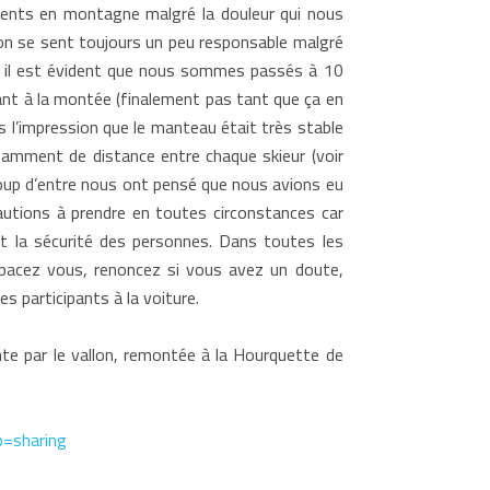
érents en montagne malgré la douleur qui nous
’on se sent toujours un peu responsable malgré
la il est évident que nous sommes passés à 10
ant à la montée (finalement pas tant que ça en
is l’impression que le manteau était très stable
samment de distance entre chaque skieur (voir
coup d’entre nous ont pensé que nous avions eu
autions à prendre en toutes circonstances car
t la sécurité des personnes. Dans toutes les
pacez vous, renoncez si vous avez un doute,
s participants à la voiture.
e par le vallon, remontée à la Hourquette de
=sharing