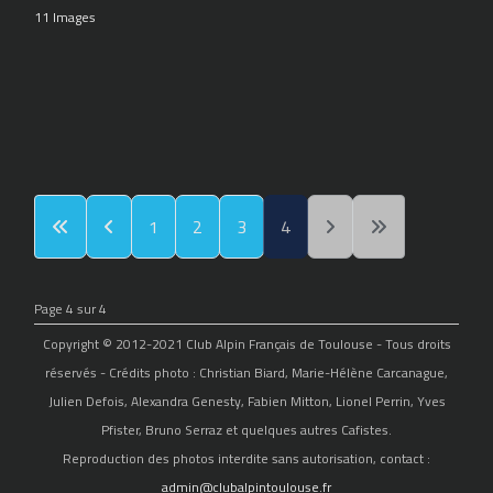
11 Images
1
2
3
4
Page 4 sur 4
Copyright © 2012-2021 Club Alpin Français de Toulouse - Tous droits
réservés - Crédits photo : Christian Biard, Marie-Hélène Carcanague,
Julien Defois, Alexandra Genesty, Fabien Mitton, Lionel Perrin, Yves
Pfister, Bruno Serraz et quelques autres Cafistes.
Reproduction des photos interdite sans autorisation, contact :
admin@clubalpintoulouse.fr