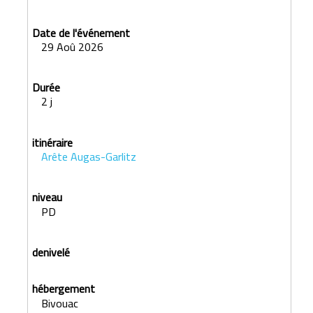
29 Aoû 2026
2 j
Arête Augas-Garlitz
PD
Bivouac