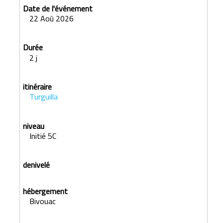
22 Aoû 2026
2 j
Turguilla
Initié 5C
Bivouac