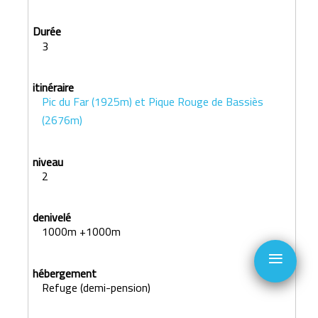
3
Pic du Far (1925m) et Pique Rouge de Bassiès
(2676m)
2
1000m +1000m
≡
Refuge (demi-pension)