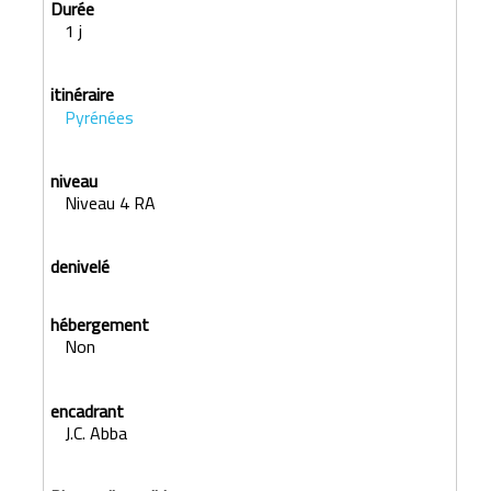
1 j
Pyrénées
Niveau 4 RA
Non
J.C. Abba