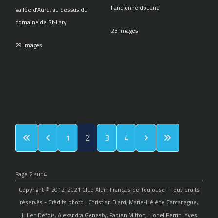
l'ancienne douane
Vallée d'Aure, au dessus du
domaine de St-Lary
23 Images
29 Images
1
2
3
4
Page 2 sur 4
Copyright © 2012-2021 Club Alpin Français de Toulouse - Tous droits
réservés - Crédits photo : Christian Biard, Marie-Hélène Carcanague,
Julien Defois, Alexandra Genesty, Fabien Mitton, Lionel Perrin, Yves