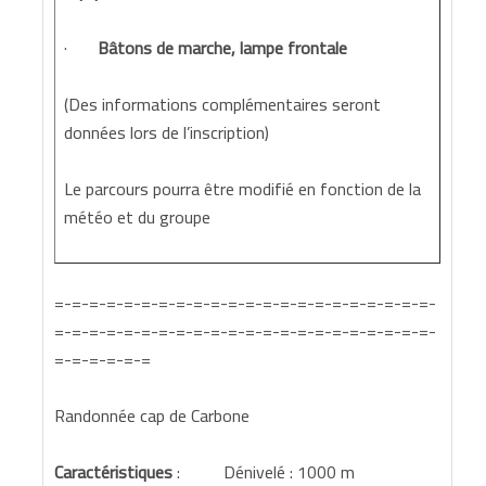
·
Bâtons de marche
, lampe frontale
(Des informations complémentaires seront
données lors de l’inscription)
Le parcours pourra être modifié en fonction de la
météo et du groupe
=-=-=-=-=-=-=-=-=-=-=-=-=-=-=-=-=-=-=-=-=-=-
=-=-=-=-=-=-=-=-=-=-=-=-=-=-=-=-=-=-=-=-=-=-
=-=-=-=-=-=
Randonnée cap de Carbone
Caractéristiques
: Dénivelé : 1000 m