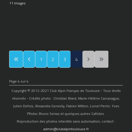
11 Images
1
2
3
4
Page 4 sur 4
Copyright © 2012-2021 Club Alpin Français de Toulouse - Tous droits
réservés - Crédits photo : Christian Biard, Marie-Hélène Carcanague,
Julien Defois, Alexandra Genesty, Fabien Mitton, Lionel Perrin, Yves
Pfister, Bruno Serraz et quelques autres Cafistes.
Reproduction des photos interdite sans autorisation, contact :
admin@clubalpintoulouse.fr