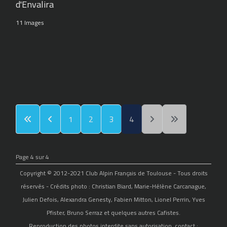
d'Envalira
11 Images
1
2
3
4
Page 4 sur 4
Copyright © 2012-2021 Club Alpin Français de Toulouse - Tous droits
réservés - Crédits photo : Christian Biard, Marie-Hélène Carcanague,
Julien Defois, Alexandra Genesty, Fabien Mitton, Lionel Perrin, Yves
Pfister, Bruno Serraz et quelques autres Cafistes.
Reproduction des photos interdite sans autorisation, contact :