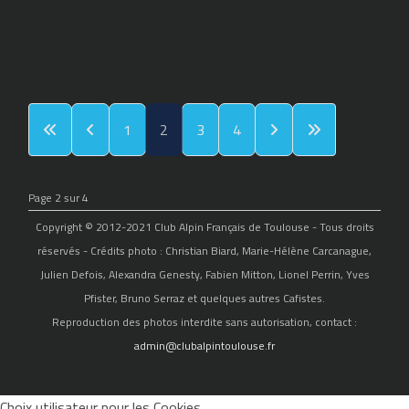
1
2
3
4
Page 2 sur 4
Copyright © 2012-2021 Club Alpin Français de Toulouse - Tous droits
réservés - Crédits photo : Christian Biard, Marie-Hélène Carcanague,
Julien Defois, Alexandra Genesty, Fabien Mitton, Lionel Perrin, Yves
Pfister, Bruno Serraz et quelques autres Cafistes.
Reproduction des photos interdite sans autorisation, contact :
admin@clubalpintoulouse.fr
Choix utilisateur pour les Cookies