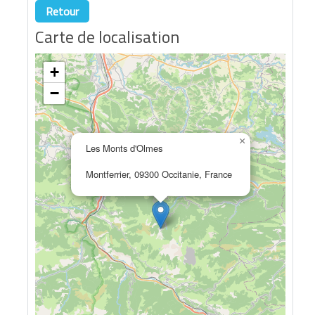
Retour
Carte de localisation
+
−
×
Les Monts d'Olmes
Montferrier, 09300 Occitanie, France