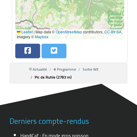
Leaflet
|
Map data ©
OpenStreetMap
contributors,
CC-BY-SA
,
Imagery ©
Mapbox
Actualité
# Programme
Sortie WE
Pic de Ruhle (2783 m)
Derniers compte-rendus
HandiCaf : En mode gros poisson