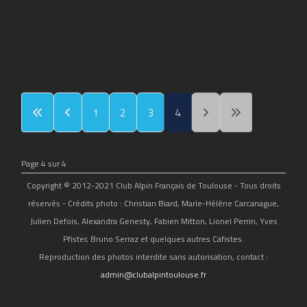
1
2
3
4
Page 4 sur 4
Copyright © 2012-2021 Club Alpin Français de Toulouse - Tous droits
réservés - Crédits photo : Christian Biard, Marie-Hélène Carcanague,
Julien Defois, Alexandra Genesty, Fabien Mitton, Lionel Perrin, Yves
Pfister, Bruno Serraz et quelques autres Cafistes.
Reproduction des photos interdite sans autorisation, contact :
admin@clubalpintoulouse.fr