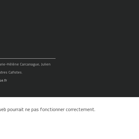
Marie-Hélène Carcanague, Julien
tres Cafistes.
e.fr
e web pourrait ne pas fonctionner correctement.