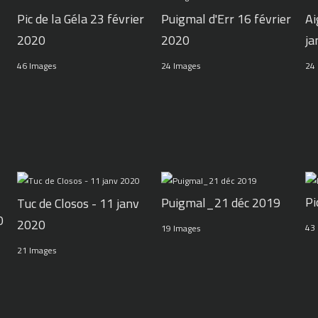
Pic de la Géla 23 février
Puigmal d'Err 16 février
Ai
2020
2020
ja
46 Images
24 Images
24
Pi
Puigmal_21 déc 2019
Tuc de Closos - 11 janv
0
2020
43
19 Images
21 Images