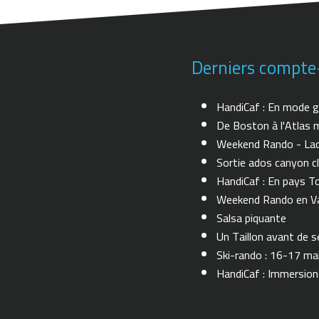
Derniers compte
HandiCaf : En mode g
De Boston à l'Atlas m
Weekend Rando - Lac 
Sortie ados canyon cl
HandiCaf : En pays T
Weekend Rando en Val
Salsa piquante
Un Taillon avant de se 
Ski-rando : 16-17 ma
HandiCaf : Immersio