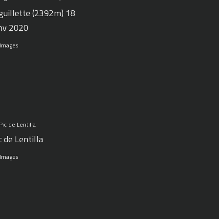
guillette (2392m) 18
nv 2020
 Images
c de Lentilla
 Images