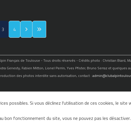
3
4
in Français de Toulouse - Tous droits réservés - Crédits photo : Christian Biard, 
ndra Genesty, Fabien Mitton, Lionel Perrin, Yves Pfister, Bruno Serraz et quelques au
roduction des photos interdite sans autorisation, contact :
admin@clubalpintoulous
ces possibles. Si vous déclinez l'utilisation de ces cookies, le sit
au bon fonctionnement du site, vous ne pouvez pas les désactiver.