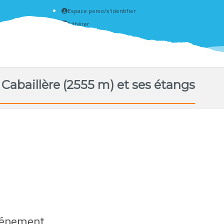
Espace perso/s'identifier
Adhérer
Créer un compte
 Cabaillère (2555 m) et ses étangs
événement