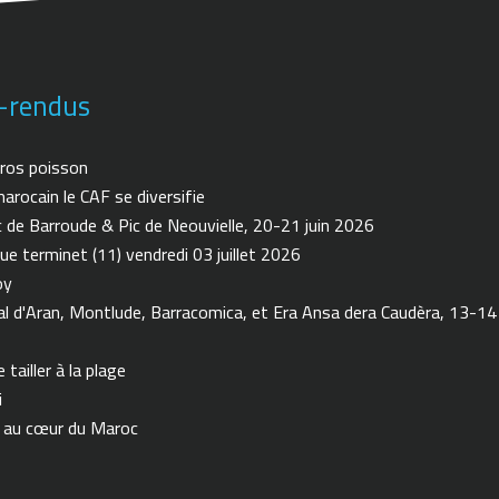
-rendus
ros poisson
arocain le CAF se diversifie
de Barroude & Pic de Neouvielle, 20-21 juin 2026
ue terminet (11) vendredi 03 juillet 2026
oy
 d'Aran, Montlude, Barracomica, et Era Ansa dera Caudèra, 13-14
tailler à la plage
i
n au cœur du Maroc