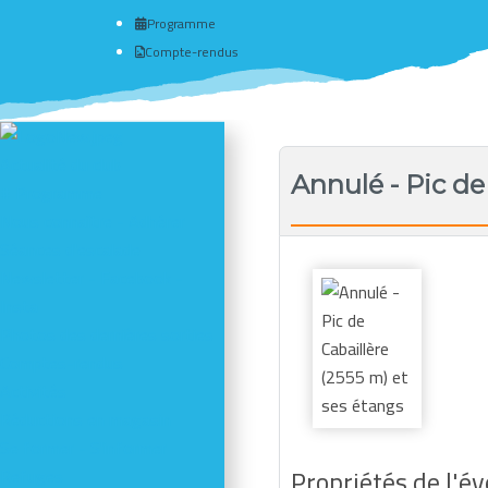
Programme
Compte-rendus
Actualité du club
Annulé - Pic de
# Programme
Nous connaître - Adhérer
Séances d'escalade
Newsletter - Facebook -
Insta
Photos des dernières sorties
Comptes-rendus
Activités
Réductions en magasin
Se former - S'informer
Propriétés de l'
Refuges