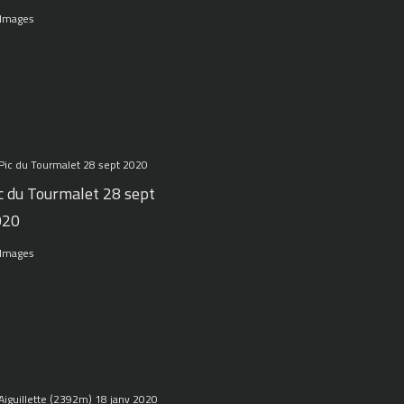
 Images
c du Tourmalet 28 sept
020
 Images