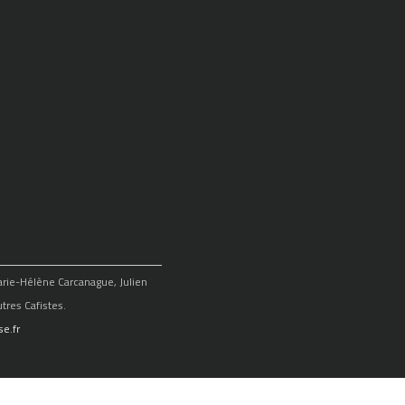
Marie-Hélène Carcanague, Julien
tres Cafistes.
e.fr