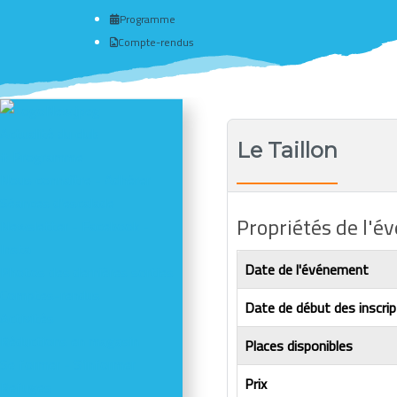
Programme
Compte-rendus
Actualité du club
Le Taillon
# Programme
Nous connaître - Adhérer
Séances d'escalade
Propriétés de l'
Newsletter - Facebook -
Insta
Date de l'événement
Photos des dernières sorties
Comptes-rendus
Date de début des inscrip
Activités
Réductions en magasin
Places disponibles
Se former - S'informer
Prix
Refuges