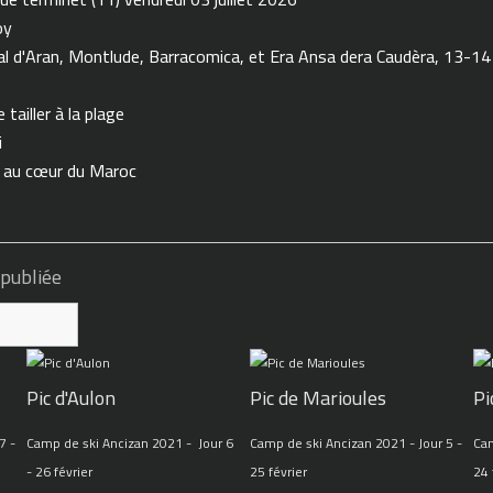
oy
 d'Aran, Montlude, Barracomica, et Era Ansa dera Caudèra, 13-14
tailler à la plage
i
n au cœur du Maroc
 publiée
Pic d'Aulon
Pic de Marioules
Pi
7 -
Camp de ski Ancizan 2021 - Jour 6
Camp de ski Ancizan 2021 - Jour 5 -
Cam
- 26 février
25 février
24 