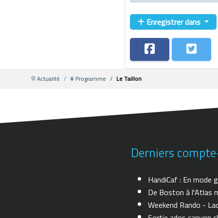
Enregistrer dans
Actualité
# Programme
Le Taillon
Derniers compte
HandiCaf : En mode g
De Boston à l'Atlas m
Weekend Rando - Lac 
Sortie ados canyon cl