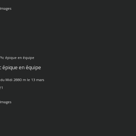
 Images
c épique en équipe
 du Midi 2880 m le 13 mars
21
 Images