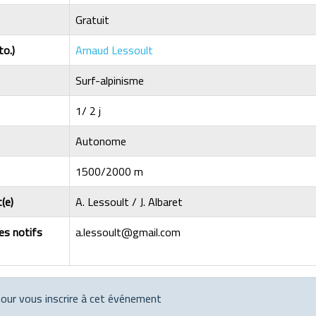
Gratuit
to.)
Arnaud Lessoult
Surf-alpinisme
1/ 2 j
Autonome
1500/2000 m
(e)
A. Lessoult / J. Albaret
les notifs
a.lessoult@gmail.com
 pour vous inscrire à cet événement