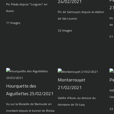
24/02/2021
Pic Prada depuis "Lurgues" en
2
Aulon
Pic de Sarrouyes depuis la station
Vu 
de Val-Louron
77 Images
de 
32 Images
51
Montarrouyet
Pi
Hourquette des
21/02/2021
Val
Aiguillettes 25/02/2021
l'a
Vallée d'Aure, au dessus du
Vu sur la Muraille de Barroude en
domaine de St-Lary
23
montant depuis le tunnel de Bielsa