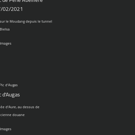
7/02/2021
sur le Moudang depuis le tunnel
Bielsa
 Images
c d'Augas
lée d'Aure, au dessus de
ncienne douane
 Images