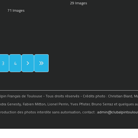
29 Images
71 Images
3
4
in Français de Toulouse - Tous droits réservés - Crédits photo : Christian Biard, 
ndra Genesty, Fabien Mitton, Lionel Perrin, Yves Pfister, Bruno Serraz et quelques au
roduction des photos interdite sans autorisation, contact :
admin@clubalpintoulous