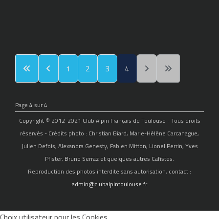
1
2
3
4
Page 4 sur 4
Copyright © 2012-2021 Club Alpin Français de Toulouse - Tous droits
réservés - Crédits photo : Christian Biard, Marie-Hélène Carcanague,
Julien Defois, Alexandra Genesty, Fabien Mitton, Lionel Perrin, Yves
Pfister, Bruno Serraz et quelques autres Cafistes.
Reproduction des photos interdite sans autorisation, contact :
admin@clubalpintoulouse.fr
Choix utilisateur pour les Cookies