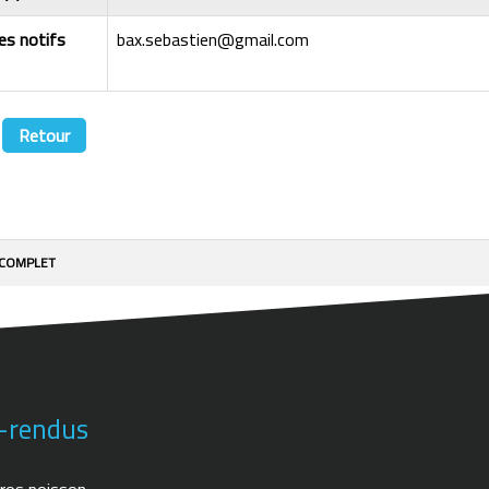
les notifs
bax.sebastien@gmail.com
Retour
a COMPLET
-rendus
ros poisson