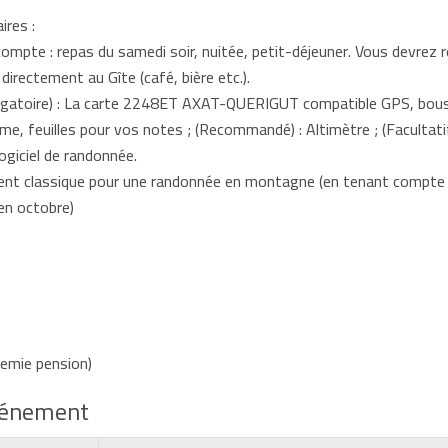
res :
ompte : repas du samedi soir, nuitée, petit-déjeuner. Vous devrez r
irectement au Gîte (café, bière etc.).
bligatoire) : La carte 2248ET AXAT-QUERIGUT compatible GPS, bous
me, feuilles pour vos notes ; (Recommandé) : Altimètre ; (Facultatif
giciel de randonnée.
ent classique pour une randonnée en montagne (en tenant compte d
en octobre)
demie pension)
événement