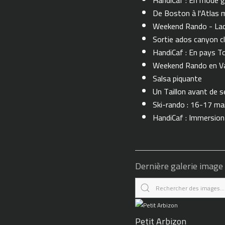
De Boston à l'Atlas m
Weekend Rando - Lac 
Sortie ados canyon cl
HandiCaf : En pays T
Weekend Rando en Val
Salsa piquante
Un Taillon avant de se 
Ski-rando : 16-17 ma
HandiCaf : Immersio
Dernière galerie image
Petit Arbizon