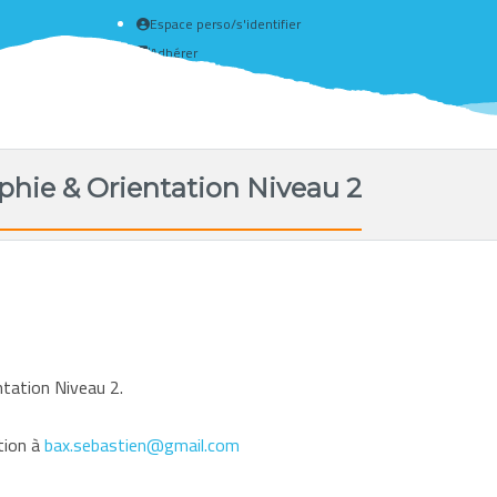
Espace perso/s'identifier
Adhérer
Créer un compte
phie & Orientation Niveau 2
tation Niveau 2.
tion à
bax.sebastien@gmail.com