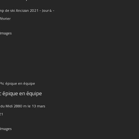
p de ski Ancizan 2021 - Jour 4 -
février
 Images
c épique en équipe
 du Midi 2880 m le 13 mars
21
 Images