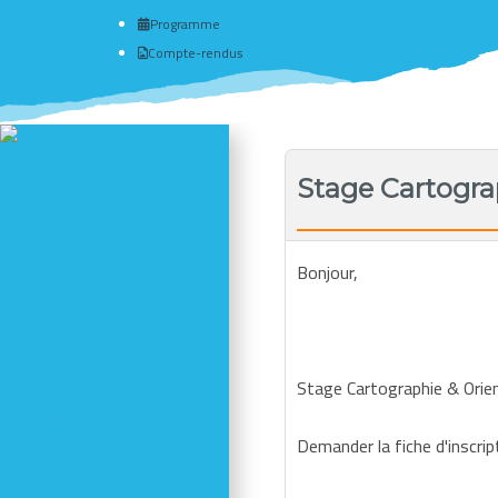
Programme
Compte-rendus
Actualité du club
Stage Cartogra
# Programme
Nous connaître - Adhérer
Séances d'escalade
Bonjour,
Newsletter - Facebook -
Insta
Photos des dernières sorties
Comptes-rendus
Stage Cartographie & Orien
Activités
Réductions en magasin
Demander la fiche d'inscrip
Se former - S'informer
Refuges