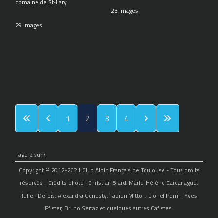
domaine de St-Lary
23 Images
29 Images
1
2
3
4
Page 2 sur 4
Copyright © 2012-2021 Club Alpin Français de Toulouse - Tous droits
réservés - Crédits photo : Christian Biard, Marie-Hélène Carcanague,
Julien Defois, Alexandra Genesty, Fabien Mitton, Lionel Perrin, Yves
Pfister, Bruno Serraz et quelques autres Cafistes.