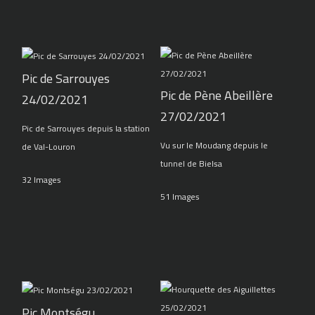
Pic de Sarrouyes
Pic de Pène Abeillère
24/02/2021
27/02/2021
Pic de Sarrouyes depuis la station
Vu sur le Moudang depuis le
de Val-Louron
tunnel de Bielsa
32 Images
51 Images
Pic Montségu