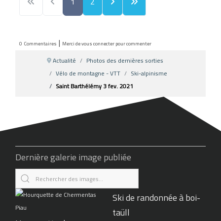
1
2
|
0
Commentaires
Merci de vous connecter pour commenter
Actualité
Photos des dernières sorties
Vélo de montagne - VTT
Ski-alpinisme
Saint Barthélémy 3 fev. 2021
Dernière galerie image publiée
Ski de randonnée à boi-
taüll