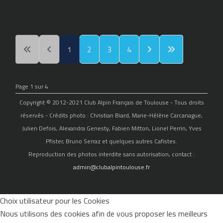
1
2
3
4
Page 1 sur 4
Copyright © 2012-2021 Club Alpin Français de Toulouse - Tous droits
réservés - Crédits photo : Christian Biard, Marie-Hélène Carcanague,
Julien Defois, Alexandra Genesty, Fabien Mitton, Lionel Perrin, Yves
Pfister, Bruno Serraz et quelques autres Cafistes.
Reproduction des photos interdite sans autorisation, contact :
admin@clubalpintoulouse.fr
Choix utilisateur pour les Cookies
Nous utilisons des cookies afin de vous proposer les meilleurs