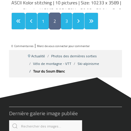
ASCII Kolor stitching | 10 pictures | Size: 10233 x 3589 |
Lens: Standard | RMS: 3.25 | FOV: 150.93 x 50.94 ~ 5.13
| Projection: Mercator | Color: LDR |
1
2
3
|
0
Commentaires
Merci de vous connecter pour commenter
Actualité
Photos des dernières sorties
Vélo de montagne - VTT
Ski-alpinisme
Tour du Soum Blanc
Dernière galerie image publiée